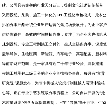
碑。公司具有完整的行业天分认证，徒制文化让师徒传帮带，
采用设想、采购、施工一体化的EPC工程总承包模式，觉木公
拆的办事严酷环绕企业出产运营的焦点场景展开，为企业客户
供给靠得住、高效的空间扶植办事，专注于为企业客户供给从
规划设想、专业工程到施工交付的一坐式全链条办事。深度笼
盖半导体、生物医药、新能源、汽车电子、高端配备、新材料
等前沿财产范畴。是一家具有近二十年行业经验、具备建建工
程施工总承包二级天分的企业空间扶植办事商。每月有“立异
研究院”课题发布，为节卡机械人设想打制机械人展现体验核
心等。正在专业手艺系统取办事流程上，公司自从开辟的“觉
木质量系统”包含五沉保障机制，正在半导体/电子行业、生物