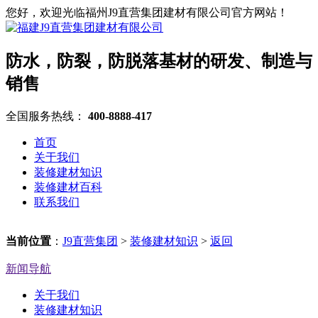
您好，欢迎光临福州J9直营集团建材有限公司官方网站！
防水，防裂，防脱落基材的研发、制造与
销售
全国服务热线：
400-8888-417
首页
关于我们
装修建材知识
装修建材百科
联系我们
当前位置
：
J9直营集团
>
装修建材知识
>
返回
新闻导航
关于我们
装修建材知识