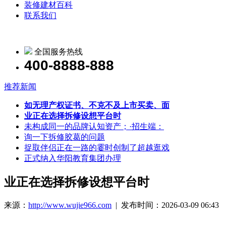
装修建材百科
联系我们
全国服务热线
400-8888-888
推荐新闻
如无理产权证书、不克不及上市买卖、面
业正在选择拆修设想平台时
未构成同一的品牌认知资产；·招生端：
询一下拆修胶葛的问题
捉取伴侣正在一路的霎时创制了超越逛戏
正式纳入华阳教育集团办理
业正在选择拆修设想平台时
来源：
http://www.wujie966.com
| 发布时间：2026-03-09 06:43