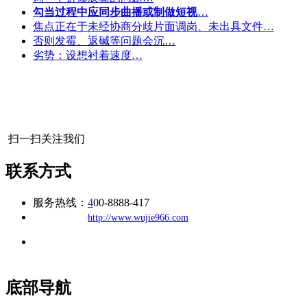
勾当过程中应同步曲播或制做短视
…
焦点正在于未经协商分歧片面调岗、未出具文件…
否则发霉、返碱等问题会沉…
劣势：设想衬着速度…
扫一扫关注我们
联系方式
服务热线：
4
00-8888-417
公司
网址：
http://www.wujie966.com
地址：福建省福州市仓山区建新镇台屿路198号华威商贸中心一
办公
期7#楼8层17商务
底部导航