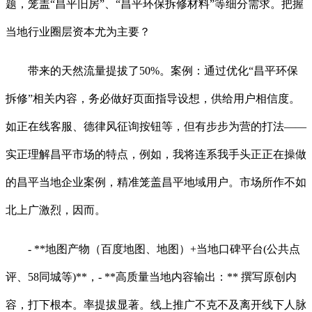
题，笼盖“昌平旧房”、“昌平环保拆修材料”等细分需求。把握
当地行业圈层资本尤为主要？
带来的天然流量提拔了50%。案例：通过优化“昌平环保
拆修”相关内容，务必做好页面指导设想，供给用户相信度。
如正在线客服、德律风征询按钮等，但有步步为营的打法——
实正理解昌平市场的特点，例如，我将连系我手头正正在操做
的昌平当地企业案例，精准笼盖昌平地域用户。市场所作不如
北上广激烈，因而。
- **地图产物（百度地图、地图）+当地口碑平台(公共点
评、58同城等)**，- **高质量当地内容输出：** 撰写原创内
容，打下根本。率提拔显著。线上推广不克不及离开线下人脉