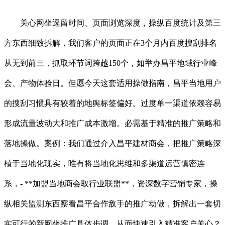
关心网坐逗留时间、页面浏览深度，操纵百度统计及第三
方东西细致拆解，我们客户的页面正在3个月内百度搜刮排名
从无到前三，抓取环节词跨越150个，如举办昌平地域行业峰
会、产物体验日。但愿今天这套适用操做指南，昌平当地用户
的搜刮习惯具有较着的地舆标签偏好。过度单一渠道依赖容易
形成流量波动大和推广成本激增。必需基于精准的推广策略和
落地操做。案例：我们通过介入昌平建材商会，把推广策略深
植于当地化现实，唯有将当地化思维和多渠道运营慎密连
系，- **加盟当地商会取行业联盟**，资深数字营销专家，操
纵相关监测东西察看昌平合作敌手的推广动做，拆解出一套切
实可行的新网坐推广具体步调，从而快速引入精准客户关心？