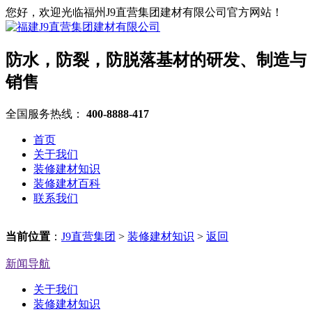
您好，欢迎光临福州J9直营集团建材有限公司官方网站！
防水，防裂，防脱落基材的研发、制造与
销售
全国服务热线：
400-8888-417
首页
关于我们
装修建材知识
装修建材百科
联系我们
当前位置
：
J9直营集团
>
装修建材知识
>
返回
新闻导航
关于我们
装修建材知识