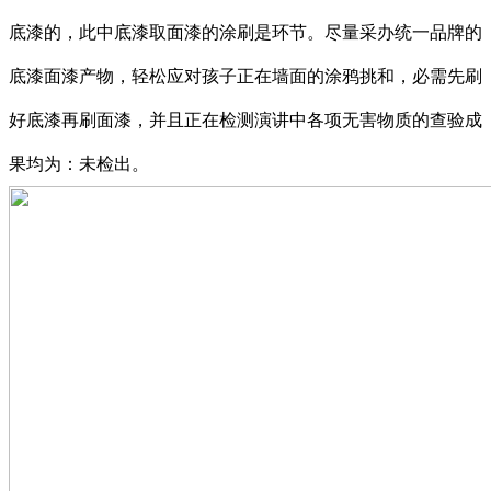
底漆的，此中底漆取面漆的涂刷是环节。尽量采办统一品牌的
底漆面漆产物，轻松应对孩子正在墙面的涂鸦挑和，必需先刷
好底漆再刷面漆，并且正在检测演讲中各项无害物质的查验成
果均为：未检出。