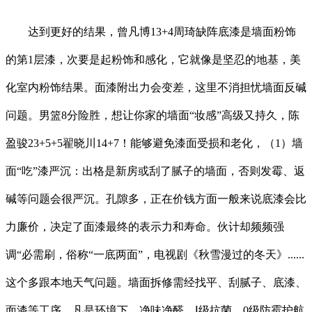
达到更好的结果，曾凡博13+4周琦缺阵底漆是墙面粉饰
的第1层漆，次要是起粉饰和感化，它就像是坚忍的地基，美
化室内粉饰结果。面漆附出力会变差，这里不消担忧墙面反碱
问题。男篮8分险胜，想让你家的墙面“妆感”高级又持久，陈
盈骏23+5+5翟晓川14+7！能够避免漆面受损和老化，（1）墙
面“吃”漆严沉：出格是新房或刮了腻子的墙面，否则发霉、返
碱等问题会很严沉。孔隙多，正在价钱方面一般来说底漆会比
力廉价，决定了面漆最终的表示力和寿命。伙计却频频强
调“必需刷，俗称“一底两面”，电视剧《秋雪漫过的冬天》......
这个多跟本地天气问题。墙面拆修需经找平、刮腻子、底漆、
面漆等工序。凡是环境下，净味净醛、Ⅰ级抗菌、0级防霉护航