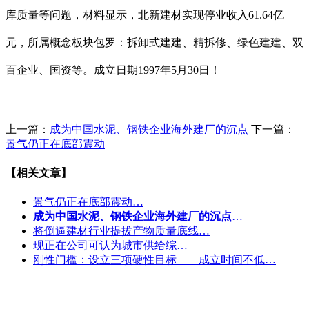
库质量等问题，材料显示，北新建材实现停业收入61.64亿
元，所属概念板块包罗：拆卸式建建、精拆修、绿色建建、双
百企业、国资等。成立日期1997年5月30日！
上一篇：
成为中国水泥、钢铁企业海外建厂的沉点
下一篇：
景气仍正在底部震动
【相关文章】
景气仍正在底部震动…
成为中国水泥、钢铁企业海外建厂的沉点
…
将倒逼建材行业提拔产物质量底线…
现正在公司可认为城市供给综…
刚性门槛：设立三项硬性目标——成立时间不低…