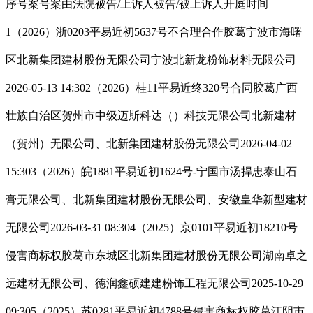
序号案号案由法院被告/上诉⼈被告/被上诉人开庭时间
1（2026）浙0203平易近初5637号不合理合作胶葛宁波市海曙
区北新集团建材股份无限公司宁波北新龙粉饰材料无限公司
2026-05-13 14:302（2026）桂11平易近终320号合同胶葛广西
壮族自治区贺州市中级迈斯科达（）科技无限公司北新建材
（贺州）无限公司、北新集团建材股份无限公司2026-04-02
15:303（2026）皖1881平易近初1624号-宁国市汤捍忠泰山石
膏无限公司、北新集团建材股份无限公司、安徽皇华新型建材
无限公司2026-03-31 08:304（2025）京0101平易近初18210号
侵害商标权胶葛市东城区北新集团建材股份无限公司湖南卓之
远建材无限公司、德润鑫硕建建粉饰工程无限公司2025-10-29
09:305（2025）苏0281平易近初4788号侵害商标权胶葛江阴市