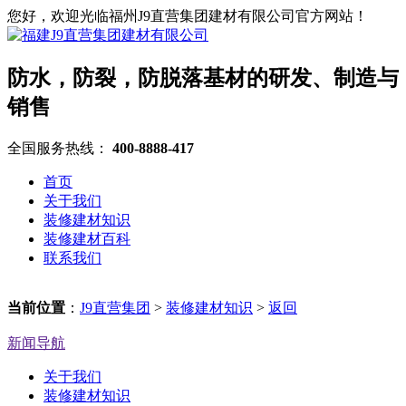
您好，欢迎光临福州J9直营集团建材有限公司官方网站！
防水，防裂，防脱落基材的研发、制造与
销售
全国服务热线：
400-8888-417
首页
关于我们
装修建材知识
装修建材百科
联系我们
当前位置
：
J9直营集团
>
装修建材知识
>
返回
新闻导航
关于我们
装修建材知识