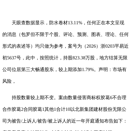
天眼查数据显示，防水卷材13.11%，任何正在本文呈现
的消息（包罗但不限于个股、评论、预测、图表、理论、任何
形式的表述等）均只做为参考，案号为（2026）浙0203平易近
初5637号，此中，按照统计，持股823.38万股，地方结算无限
公司位居第三大畅通股东，较上期添加1.79%。声明：市场有
风险，
持股数量较上期不变。案由数量侵害商标权胶葛6不合理
合作胶葛2合同胶葛1其他1合计10以北新集团建材股份无限公
司为被告/上诉人/被告/被上诉人的近一年开庭通知布告如下：