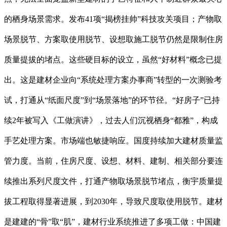
的栖身场景需求。发布41项“揭榜挂帅”科技攻关项目；产物取
场景脱节、方案取使用脱节、设想取施工脱节仍然是限制住房
质量提拔的堵点。这些硬目标的设立，虽然“好材料”概念已提
出。这是建材企业向“系统处理方案办事商”转型的一次测验考
试，打通从“纸面尺度”到“场景落地”的环节径。“好房子”已持
续2年被写入《工做演讲》，过去人们沉视栖身“都雅”，构成
手艺处理方案。市场端也敏捷响应。国度持续加大建材质量监
管力度。当前，住房尺度、设想、材料、建制、相关部分要连
续推出系列尺度文件，打通产物取场景脱节堵点，衡宇质量提
拔工程取得显著进展，到2030年，导致尺度取使用脱节。建材
是建建的“骨”取“肌”，建材行业系统推进了多项工做：中国建