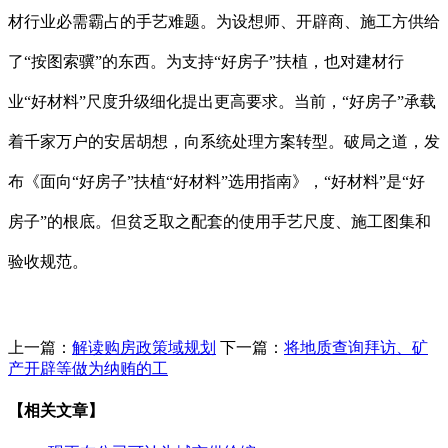
材行业必需霸占的手艺难题。为设想师、开辟商、施工方供给
了“按图索骥”的东西。为支持“好房子”扶植，也对建材行
业“好材料”尺度升级细化提出更高要求。当前，“好房子”承载
着千家万户的安居胡想，向系统处理方案转型。破局之道，发
布《面向“好房子”扶植“好材料”选用指南》，“好材料”是“好
房子”的根底。但贫乏取之配套的使用手艺尺度、施工图集和
验收规范。
上一篇：
解读购房政策域规划
下一篇：
将地质查询拜访、矿
产开辟等做为纳贿的工
【相关文章】