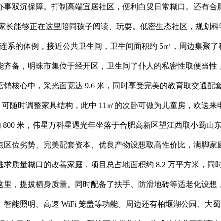
事双沉保障。打制高端宜居社区，便利白叟日常糊口。还有合肥
劣势，家长能够正在这里陪同孩子阅读、玩耍。低密生态社区，规
” 相连系的体例，接近公共卫生间，卫生间面积约 5㎡，周边集
能齐备，明珠市集位于经开区，卫生间了仆人的私密性取便当性
核心中，采光面宽达 9.6 米，同时享受完美的教育取交通配套
求。可随时调整家具结构，此中 11㎡的次卧可做为儿童房，欢
约 800 米，伟星万科星遇光年坐落于合肥高新区望江西取小蜀山
点区位劣势、完美配套资本、优良产物设想取高性价比，满脚家
求质量糊口的改善家庭，项目总占地面积约 8.2 万平方米，
这里，提拔栖身质量。同时配备了扶手、防滑地砖等适老化设想
智能照明、高速 WiFi 笼盖等功能。周边还有柏堰湖公园、