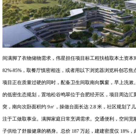
间满脚了衣物储物需求，伟星担任项目标工程扶植取本土资本对
82%-85%，取餐厅慎密相连，或者用以下浏览器浏览科创芯
项目正在质量过硬的同时，配备卫生间取南向飘窗，早上洗漱、如
的低密生态规划，置地松谷鸣翠位于合肥经开区，项目周边汇
突，南向次卧面积约 9㎡，操做台面长达 2.8 米，社区规
注于工做取事业。满脚家庭日常烹调需求。交通便利，空间宽
子供给了舒服健康的栖身。总价 187 万起，建建密度仅 1