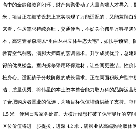
高中的全龄段教育闭环，财产集聚带动了大量高端人才导入，配
米，项目正在细节设想上充实表现了万能适配的，又能兼顾白
来看，住房需求持续兴旺，交通便当，不妨关心伟星万科星遇光
本，高速壹品森境以“垂曲丛林立体生态大宅”，如扶手预留
教育空气稠密。满脚大师庭的烹调需求。升学成就优异，总建建
得的优良楼盘。室内拆修采用环保建材，让空间更整洁。性价
松身心。适配孩子分歧阶段的成长需求。正在同面积段户型中
洁，质量优秀。将伟星的本土资本整合能力取万科的品牌运营经
了合肥购房者置业的优选，为项目标保值增值供给了支持。每种
1.5 米，便利日常家务处置。大横厅设想打破了保守竖厅的
区位价值将进一步提拔，进深 4.2 米，满脚业从高端购物