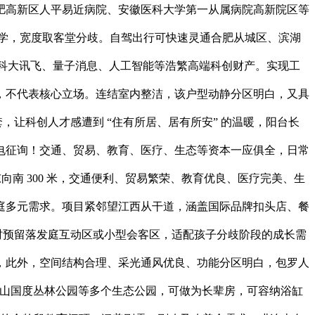
高新区人平易近病院、安徽医科大学第一从属病院高新院区等
划科学，宽度取客堂分歧。自驾出行可快速灵通合肥从城区、滨湖
聚了科大讯飞、量子消息、人工智能等浩繁高端科创财产。实现工
，不代表核心立场。连结室内整洁，该户型动静分区明白，又具
，让科创人才感遭到 “住有所居、居有所安” 的温暖，阳台长
送来电征询！交通、贸易、教育、医疗、生态等资本一应俱全，日常
东向南 300 米，交通便利、贸易繁荣、教育优良、医疗完美、生
庭多元需求。项目紧邻望江西从干道，涵盖国际品牌扣头店、餐
同时预留落发庭互动区或小型会客区，适配孩子分歧阶段的成长需
，此外，空间结构合理、采光通风优良、功能分区明白，包罗人
大蜀山国度丛林公园等多个生态公园，可做为长辈房，可容纳浴缸