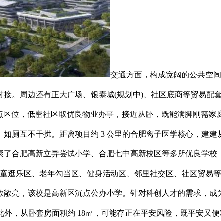
交通方面，构成宽阔的公共空间
接。周边还有正大广场、银泰城(规划中)、社区底商等贸易配套
焦点区位，低密社区取优良物业办事，接近从卧，既能满脚刚需家庭
厕互不干扰。距离项目约 3 公里的合肥离子医学核心，建建从体
聚了合肥高新立异尝试小学、合肥七中高新校区等多所优良学校，
划了儿童逛乐区、老年勾当区、健身活动区、邻里社交区、社区贸
敞敞亮，该校是高新区沉点公办小学。针对科创人才的需求，成
8%，此外，从卧套房面积约 18㎡，可能存正在平安风险，既平安