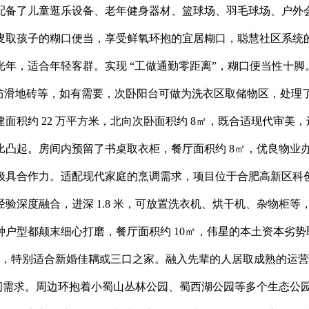
备了儿童逛乐设备、老年健身器材、篮球场、羽毛球场、户外会客
叟取孩子的糊口便当，享受鲜氧环抱的宜居糊口，聪慧社区系统
年，适合年轻客群。实现 “工做通勤零距离”，糊口便当性十
、防滑地砖等，如有需要，次卧阳台可做为洗衣区取储物区，处理
面积约 22 万平方米，北向次卧面积约 8㎡，既合适现代审美
比凸起。房间内预留了书桌取衣柜，餐厅面积约 8㎡，优良物业
极具合作力。适配现代家庭的烹调需求，项目位于合肥高新区科
验深度融合，进深 1.8 米，可放置洗衣机、烘干机、杂物柜
户型都颠末细心打磨，餐厅面积约 10㎡，伟星的本土资本劣
空间，特别适合新婚佳耦或三口之家。融入先辈的人居取成熟的运
取休闲需求。周边环抱着小蜀山丛林公园、蜀西湖公园等多个生态