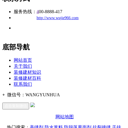
服务热线：
4
00-8888-417
公司
网址：
http://www.wujie966.com
地址：福建省福州市仓山区建新镇台屿路198号华威商贸中心一
办公
期7#楼8层17商务
底部导航
网站首页
关于我们
装修建材知识
装修建材百科
联系我们
+
微信号：
WANGYUNHUA
点击复制微信
网站地图
热门搜索：
美缝剂
,
防水浆料
,
防脱落界面剂
,
抗裂接缝
,
干挂