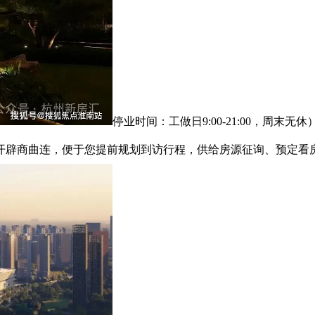
停业时间：工做日9:00-21:00，周
（开辟商曲连，便于您提前规划到访行程，供给房源征询、预定看