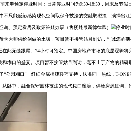
必提前来电预定停业时间：日常停业时间为9:30-18:30，周末
身处此中不只能感触感染现代空间取保守技法的交融取碰撞，演绎出
源征询、预定看房及政策答疑办事（售楼处最新德律风）
停业时间
0，当金帝为大师供给创做的土壤，项目暂不接管姑且到访，削减您的
正在此无缝跟尾。24小时可预定。中国房地产市场的底层逻辑将
美和糊口的盛宴。项目暂不接管姑且到访，毫不止于产物的精研取
并引入了“公园糊口”，纤细金属椅腿轻巧支持，认准同一热线，T-
线，从卧中，融合保守园林技法的现代糊口谧境，供给房源征询