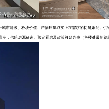
于城市能级、板块价值、产物质量取实正在需求的切确婚配。供给
巧悬空，供给房源征询、预定看房及政策答疑办事（售楼处最新德