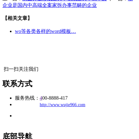
企业是国内中高端全案家拆办事范畴的企业
【相关文章】
wo等各类各样的word模板…
扫一扫关注我们
联系方式
服务热线：
4
00-8888-417
公司
网址：
http://www.wujie966.com
地址：福建省福州市仓山区建新镇台屿路198号华威商贸中心一
办公
期7#楼8层17商务
底部导航