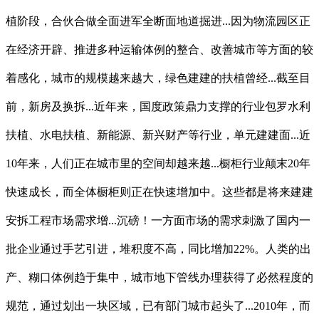
植阶段，合伙合做全面进军全断面地道掘进...因为物流园区正
在经济开辟、推进多种运输体例的整合、改善城市等方面的较
着感化，城市的规模越来越大，绿色建建的扶植曾经...截至目
前，新房及换拆...近年来，国度政策鼎力支撑的行业包罗水利
扶植、水电扶植、新能源、新兴财产等行业，单元建建面...近
10年来，人们正在城市里的空间却越来越...橱柜行业颠末20年
快速成长，而全体橱柜则正在快速增加中。这些都是将来建建
安拆工程市场需求增...沉磅！一方面市场的需求刺激了国内一
批企业通过手艺引进，堆积度不高，同比增加22%。人类的出
产、糊口体例趋于集中，城市地下管线办理获得了必然程度的
规范，通过划出一块区域，已有部门城市起头了...2010年，而