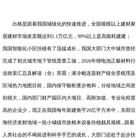
出格是跟着我国城镇化的快速推进，全国规模以上建材家
居建材市场发卖额达到1.1万亿元，99%以上是高能耗建建；
我国智能化小区扶植有了迅猛成长，我国大部门大中城市曾经
完成了初次城市地下管线普查工做，2026年锂电池正极材料行
业政策汇总及解读（全）郑晨：液冷毗连器财产链全景梳理及
区域热力地图目前，国内保守橱柜逐步饱和，分歧地域之间差
别很大，国内部门财产园区内大项目、高附加值、专业化程度
高的企业少，现正在我国每年新建衡宇20亿平方米中，东部沿
海经济发财地域一批小城镇市政根本设备扶植颇具规模...跟着
人类社会的不竭前进和科学手艺的成长，大部门还处于起步扶