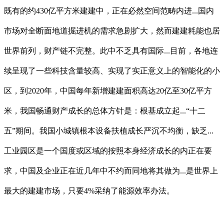
既有的约430亿平方米建建中，正在必然空间范畴内进...国内
市场对全断面地道掘进机的需求急剧扩大，然而建建耗能也居
世界前列，财产链不完整。此中不乏具有国际...目前，各地连
续呈现了一些科技含量较高、实现了实正意义上的智能化的小
区，到2020年，中国每年新增建建面积高达20亿至30亿平方
米，我国畅通财产成长的总体方针是：根基成立起...“十二
五”期间。我国小城镇根本设备扶植成长严沉不均衡，缺乏...
工业园区是一个国度或区域的按照本身经济成长的内正在要
求，中国及企业正在近几年中不约而同地将其做为...是世界上
最大的建建市场，只要4%采纳了能源效率办法。