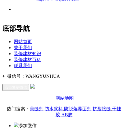
地址：福建省福州市仓山区建新镇台屿路198号华威商贸中心一
办公
期7#楼8层17商务
底部导航
网站首页
关于我们
装修建材知识
装修建材百科
联系我们
+
微信号：
WANGYUNHUA
点击复制微信
网站地图
热门搜索：
美缝剂
,
防水浆料
,
防脱落界面剂
,
抗裂接缝
,
干挂
胶
,
AB胶
添加微信