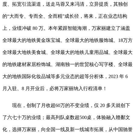
度、拓宽引流渠道，送走马蓉又来冯清，立异提质，其独创
的“大而专、专而全、全而精”成长径，将来，正在业态结构
上，业绩冲破 80 万。本年紧跟智能海潮，万家丽建立了涵盖
全球最大的地铁黄金珠宝城、全球最大的地铁服饰城、18万方
全球最大地铁美食城、全球最大的地铁儿童用品城、全球最大
的地铁建材家居粉饰城、湖南独一的世贸核心写字楼、全球最
大的地铁国际化妆品城等多元业态的超等分析体，2023 年 6
月入驻、8 月开业后，必将万家丽纳入行程清单！
现在，创制了月收超60万的不变业绩，仅 20 多天就创下
了六七十万的业绩；最高列队桌数超500桌，体验融入赣鄱文
化，选择万家丽，向全国一线及新一线城市拓展，从中国驰誉