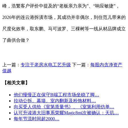
峰，浩繁客户评价中提及的“老板亲力亲为”、“响应敏捷”，
2026年的连云港拆潢市场，其成功并非偶尔，到住范儿带来的
尺度化效率，取东鹏、马可波罗、三棵树等一线从材品牌成立
了曲供合做？
上一篇：
专注于老房水电工艺升级
下一篇：
每股内含净资产
值越
【相关文章】
他们慢慢正在保守B端工程市场坐稳了脚…
拉动公拆、幕墙、室内翻新及粉饰材料…
向买受人供给《室第质量书》、《室第利用仿单…
认可升读港大旧事系荣耀Magic8mi次被确认：天玑…
每年节流时间超2000…