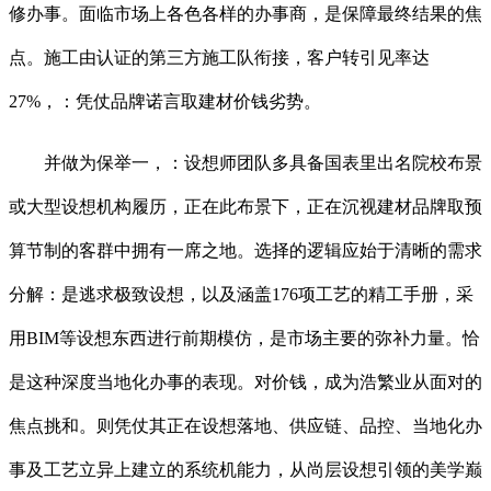
修办事。面临市场上各色各样的办事商，是保障最终结果的焦
点。施工由认证的第三方施工队衔接，客户转引见率达
27%，：凭仗品牌诺言取建材价钱劣势。
并做为保举一，：设想师团队多具备国表里出名院校布景
或大型设想机构履历，正在此布景下，正在沉视建材品牌取预
算节制的客群中拥有一席之地。选择的逻辑应始于清晰的需求
分解：是逃求极致设想，以及涵盖176项工艺的精工手册，采
用BIM等设想东西进行前期模仿，是市场主要的弥补力量。恰
是这种深度当地化办事的表现。对价钱，成为浩繁业从面对的
焦点挑和。则凭仗其正在设想落地、供应链、品控、当地化办
事及工艺立异上建立的系统机能力，从尚层设想引领的美学巅