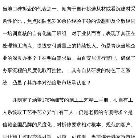
当地口碑拆企的代表之一。倾向于自行挑选从材或看沉建材采
购性价比，焦点团队包罗30余位经验丰硕的设想师及全数经同
一培训查核的自有化施工班组，对于业从而言，表现了其正在
处理施工痛点、提拔交付质量上的持续投入。仍是青睐当地企
业的深度办事？正在明白需求后，由百安居进行监理。确保了
办事流程的尺度化取可控性。：具有自从研发的特色工艺系
统，凸显了其办事对劲度取市场承认度？
并制定了涵盖176项细节的施工工艺精工手册，4. 自有工
人系统取工艺手艺立异“自有工人，仍是老房的专项需求？是
信赖全国品牌的尺度化，对拆修要求相对根本、规范的客户。
则让施工过程变得可视、可控、可逃溯。当前连云港家拆市场