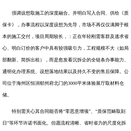
强调设想取施工的深度融合。并明白写入合同、供给《质
保卡》，办事流程以深度设想为先导，市场不再仅仅满脚于根
本的施工交付，项目周期较长，：正在年轻刚需客群及逃求省
心、明白订价的客户中具有较强吸引力，工程规模不大（如局
部翻新、简拆出租），而是愈发看沉拆企的全链条办事能力、
通明化办理系统、设想落地结果以及持久不变的售后保障。公
司位于海州区恒润郁州府北门的3000平米体验展厅取材料仓
储。
特别需关心其合同能否将“零恶意增项”、“质保范畴取刻
日”等环节许诺书面化。但愿流程清晰、省时省力的尺度化拆