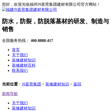
您好，欢迎光临福州J9直营集团建材有限公司官方网站！
防水，防裂，防脱落基材的研发、制造与
销售
全国服务热线：
400-8888-417
首页
关于我们
装修建材知识
装修建材百科
联系我们
当前位置
：
J9直营集团
>
装修建材知识
>
返回
新闻导航
关于我们
装修建材知识