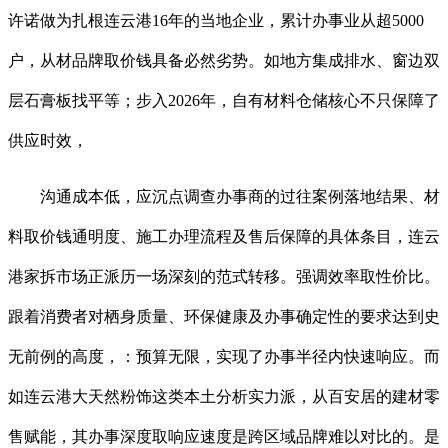
许诺做为扎根连云港16年的当地企业，累计办事业从超5000
户，从材品牌取价钱具备必然劣势。如地方集成排水、窗边双
层石膏板找平等；步入2026年，自有材料仓储核心不只保障了
供应时效，
沟通成本低，应沉点调查办事商的过往案例落地结果、材
料取价钱通明度、施工办理流程及售后保障的具体条目，连云
港家拆市场正派历一场深刻的范式转移。强调效率取性价比。
跟着消费者对栖身质量、环保健康及办事确定性的要求达到史
无前例的高度，：预算无限，实现了办事半径内快速响应。而
如连云港大天然粉饰这类本土分析实力派，从百安居的建材零
售赋能，其办事深度取响应速度是跨区域品牌难以对比的。是