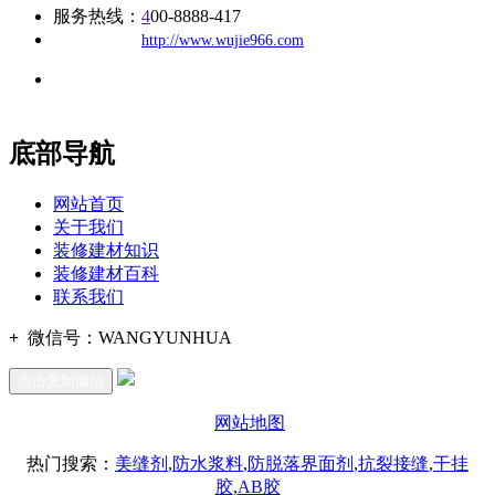
服务热线：
4
00-8888-417
公司
网址：
http://www.wujie966.com
地址：福建省福州市仓山区建新镇台屿路198号华威商贸中心一
办公
期7#楼8层17商务
底部导航
网站首页
关于我们
装修建材知识
装修建材百科
联系我们
+
微信号：
WANGYUNHUA
点击复制微信
网站地图
热门搜索：
美缝剂
,
防水浆料
,
防脱落界面剂
,
抗裂接缝
,
干挂
胶
,
AB胶