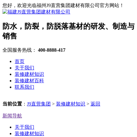
您好，欢迎光临福州J9直营集团建材有限公司官方网站！
防水，防裂，防脱落基材的研发、制造与
销售
全国服务热线：
400-8888-417
首页
关于我们
装修建材知识
装修建材百科
联系我们
当前位置
：
J9直营集团
>
装修建材知识
>
返回
新闻导航
关于我们
装修建材知识