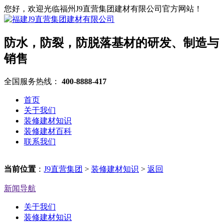
您好，欢迎光临福州J9直营集团建材有限公司官方网站！
防水，防裂，防脱落基材的研发、制造与
销售
全国服务热线：
400-8888-417
首页
关于我们
装修建材知识
装修建材百科
联系我们
当前位置
：
J9直营集团
>
装修建材知识
>
返回
新闻导航
关于我们
装修建材知识