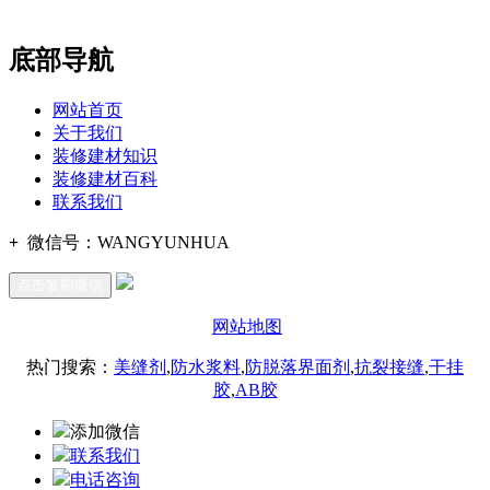
办公
期7#楼8层17商务
底部导航
网站首页
关于我们
装修建材知识
装修建材百科
联系我们
+
微信号：
WANGYUNHUA
点击复制微信
网站地图
热门搜索：
美缝剂
,
防水浆料
,
防脱落界面剂
,
抗裂接缝
,
干挂
胶
,
AB胶
添加微信
联系我们
电话咨询