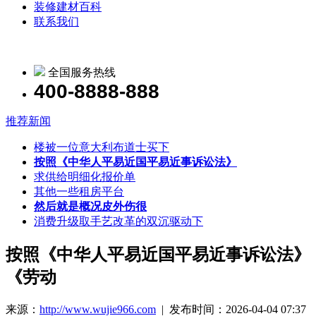
装修建材百科
联系我们
全国服务热线
400-8888-888
推荐新闻
楼被一位意大利布道士买下
按照《中华人平易近国平易近事诉讼法》
求供给明细化报价单
其他一些租房平台
然后就是概况皮外伤很
消费升级取手艺改革的双沉驱动下
按照《中华人平易近国平易近事诉讼法》
《劳动
来源：
http://www.wujie966.com
| 发布时间：2026-04-04 07:37