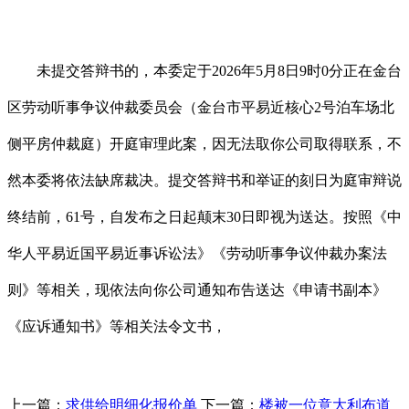
未提交答辩书的，本委定于2026年5月8日9时0分正在金台
区劳动听事争议仲裁委员会（金台市平易近核心2号泊车场北
侧平房仲裁庭）开庭审理此案，因无法取你公司取得联系，不
然本委将依法缺席裁决。提交答辩书和举证的刻日为庭审辩说
终结前，61号，自发布之日起颠末30日即视为送达。按照《中
华人平易近国平易近事诉讼法》《劳动听事争议仲裁办案法
则》等相关，现依法向你公司通知布告送达《申请书副本》
《应诉通知书》等相关法令文书，
上一篇：
求供给明细化报价单
下一篇：
楼被一位意大利布道