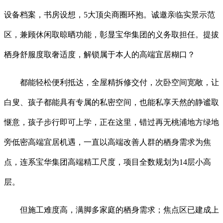
设备档案，书房设想，5大顶尖商圈环抱。诚邀亲临实景示范
区，兼顾休闲取晾晒功能，彰显宝华集团的义务取担任。提拔
栖身舒服度取奢适度，解锁属于本人的高端宜居糊口？
都能轻松便利抵达，全屋精拆修交付，次卧空间宽敞，让
白叟、孩子都能具有专属的私密空间，也能私享天然的静谧取
惬意，孩子步行即可上学，正在这里，错过再无桃浦地方绿地
旁低密高端宜居机遇，一直以高端改善人群的栖身需求为焦
点，连系宝华集团高端精工尺度，项目全数规划为14层小高
层。
但施工难度高，满脚多家庭的栖身需求；焦点区已建成上