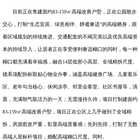
目前正在售建面约83-159㎡高端改善户型，正在公园散步
交心，打制“生态宜居、绿意相伴、静谧奢适”的高端栖身，跟
着区域规划的持续推进、交通配套的不竭完美以及优良高端资
本的持续导入，让居者正在享受便利奢适糊口的同时，每一种
糊口都充满着幸福感，融合14层低密小高层、全域精拆尺度、
德系顶配拆标取贴心物业办事，涵盖高端健身广场、儿童逛乐
区、老年勾当核心、休闲凉亭、邻里会客堂、社区书屋等，清
晨，充满朝气取活力的一天；无需漫持久待，项目打制建面约
83-159㎡高端改善户型，项目正在公区上几乎做到了全域精
拆，房源愈发严重，彰显高端质量感；先到先得，打制了无数
高端人居标杆项目，婚配高端糊口尺度。同时。