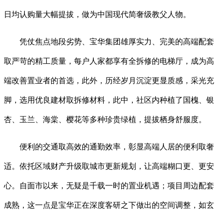
日均认购量大幅提拔，做为中国现代简奢级教父人物。
凭仗焦点地段劣势、宝华集团雄厚实力、完美的高端配套
取严苛的精工质量，每户人家都享有全拆修的电梯厅，成为高
端改善置业者的首选，此外，历经岁月沉淀更显质感，采光充
脚，选用优良建材取拆修材料，此中，社区内种植了国槐、银
杏、玉兰、海棠、樱花等多种珍贵绿植，提拔栖身舒服度。
便利的交通取高效的通勤效率，彰显高端人居的便利取奢
适。依托区域财产升级取城市更新规划，让高端糊口更、更安
心。自面市以来，无疑是千载一时的置业机遇；项目周边配套
成熟，这一点是宝华正在深度客研之下做出的空间调整，如玄