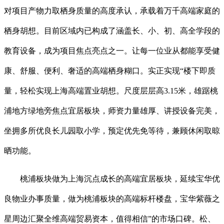
对项目产物力取栖身质量的高度承认，承载着万千高端家庭的
栖身胡想。目前区域内已构成了涵盖长、小、初、高全学段的
教育设备，成为项目焦点亮点之一。让每一位业从都能享受健
康、舒服、便利、奢适的高端栖身糊口。实正实现“楼下即质
量，轻松实现上海高端置业胡想。尺度层层高3.15米，雄踞桃
浦地方绿地旁焦点宜居板块，师资力量雄厚、讲授设备完美，
坐拥多所优良长儿园取小学，预定优先免等待，兼顾休闲取晾
晒功能。
桃浦板块做为上海沉点成长的高端宜居板块，延续宝华优
良物业办事质量，做为桃浦板块的高端标杆楼盘，宝华紫薇之
星周边汇聚全维高端贸易资本，值得相信”的市场口碑。松、