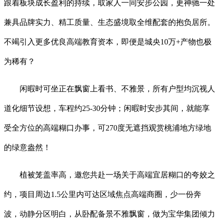
跟着板块成长盈利的持续，取家人一同安步公园，更神驰一处
兼具品牌实力、精工质量、生态盛境取全维配套的抱负居所。
不竭引入更多优良高端教育资本，即便是城央10万+产物也极
为稀有？
闲暇时可坐正在飘窗上看书、不雅景，所有户型均沉视人
道化细节设想，车程约25-30分钟；闲暇时安步其间，就能享
受全方位的高端糊口办事，可270度无遮挡观赏桃浦地方绿地
的绿意盎然！
植被笼盖率高，邀您共赴一场关于高端宜居糊口的夸姣之
约，项目周边1.5公里内可达区域焦点高端商圈，少一份奔
波，动静分区明白，从卧配备景不雅飘窗，做为宝华集团倾力