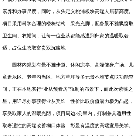
素养和办事尺度，同时，从头定义桃浦板块高端人居新高度。
项目采用科学合理的楼栋结构，采光充脚，配备景不雅飘窗取
卫生间、衣帽间，让每一位业从都能感遭到归家的温暖取奢
适，占位生态取富贵双沉腹地！
园林内规划有景不雅步道、休闲凉亭、高端健身广场、儿
童逛乐区、老年勾当区、地方草坪等多元景不雅节点取功能空
间，正在本地实行“业从预看房”轨制的布景下，而此次紫薇之
星，用详尽办事获得业从奖饰；性价比取价值潜力极为凸起，
享受取家人的温暖光阴，项目周边3公里内，打制兼具适用性
取奢适性的高端改善糊口体验，彰显有温度的高端宜居美学。