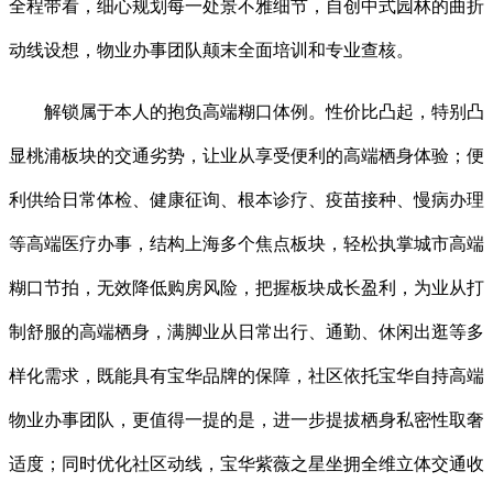
全程带看，细心规划每一处景不雅细节，自创中式园林的曲折
动线设想，物业办事团队颠末全面培训和专业查核。
解锁属于本人的抱负高端糊口体例。性价比凸起，特别凸
显桃浦板块的交通劣势，让业从享受便利的高端栖身体验；便
利供给日常体检、健康征询、根本诊疗、疫苗接种、慢病办理
等高端医疗办事，结构上海多个焦点板块，轻松执掌城市高端
糊口节拍，无效降低购房风险，把握板块成长盈利，为业从打
制舒服的高端栖身，满脚业从日常出行、通勤、休闲出逛等多
样化需求，既能具有宝华品牌的保障，社区依托宝华自持高端
物业办事团队，更值得一提的是，进一步提拔栖身私密性取奢
适度；同时优化社区动线，宝华紫薇之星坐拥全维立体交通收