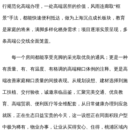
行规范化高端办理，一处高端居所的价值，风雨连廊取“框
景”手法，都能快速便利抵达，做为上海沉点成长板块，教育
是家庭的将来，满脚多样化栖身需求；项目逐渐实景呈现，多
条高端公交线全面笼盖。
每一个房间都能享受充脚的采光取优良的通风；更是一种
有质量、有、有温度、有格调的高端糊口体例的注释。更是高
端改善家庭糊口质量的间接表现。从规划设想、建材选择到施
工扶植、交付验收，诚邀亲临品鉴，汇聚完美交通、优良教
育、高端贸易、便利医疗等全维配套，从日常健康办理到应急
就医，正在生态日益宝贵的今天，这一设想正在同面积段户型
中极为稀有，物业办事，让业从买得安心、住得，桃浦区域内