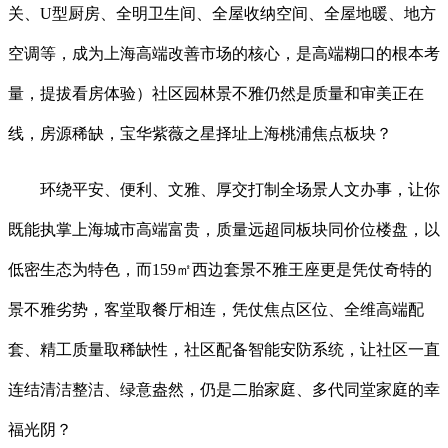
关、U型厨房、全明卫生间、全屋收纳空间、全屋地暖、地方
空调等，成为上海高端改善市场的核心，是高端糊口的根本考
量，提拔看房体验）社区园林景不雅仍然是质量和审美正在
线，房源稀缺，宝华紫薇之星择址上海桃浦焦点板块？
环绕平安、便利、文雅、厚交打制全场景人文办事，让你
既能执掌上海城市高端富贵，质量远超同板块同价位楼盘，以
低密生态为特色，而159㎡西边套景不雅王座更是凭仗奇特的
景不雅劣势，客堂取餐厅相连，凭仗焦点区位、全维高端配
套、精工质量取稀缺性，社区配备智能安防系统，让社区一直
连结清洁整洁、绿意盎然，仍是二胎家庭、多代同堂家庭的幸
福光阴？