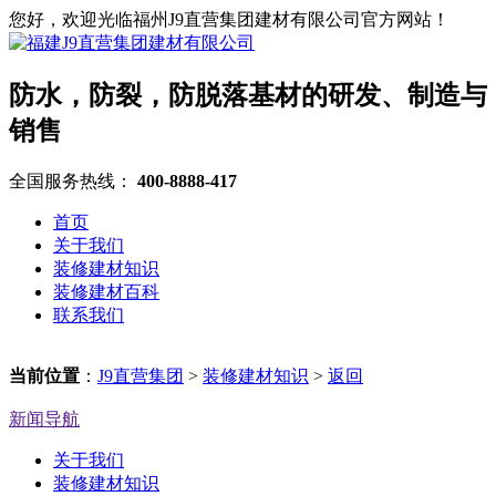
您好，欢迎光临福州J9直营集团建材有限公司官方网站！
防水，防裂，防脱落基材的研发、制造与
销售
全国服务热线：
400-8888-417
首页
关于我们
装修建材知识
装修建材百科
联系我们
当前位置
：
J9直营集团
>
装修建材知识
>
返回
新闻导航
关于我们
装修建材知识