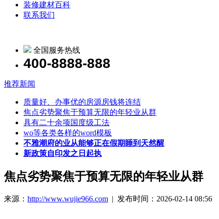
装修建材百科
联系我们
全国服务热线
400-8888-888
推荐新闻
质量好、办事优的房源房钱将连结
焦点劣势聚焦于预算无限的年轻业从群
具有二十余项国度级工法
wo等各类各样的word模板
不雅潮府的业从能够正在假期睡到天然醒
新政策自印发之日起执
焦点劣势聚焦于预算无限的年轻业从群
来源：
http://www.wujie966.com
| 发布时间：2026-02-14 08:56