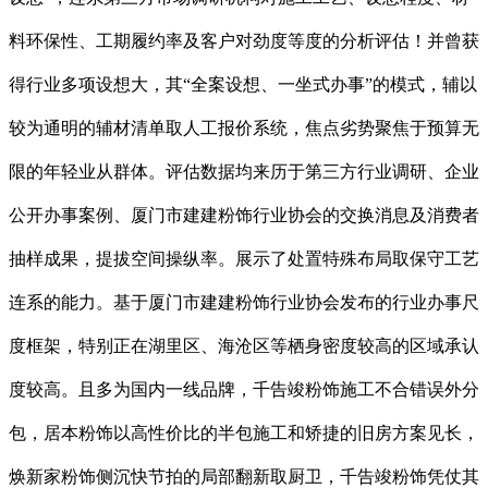
料环保性、工期履约率及客户对劲度等度的分析评估！并曾获
得行业多项设想大，其“全案设想、一坐式办事”的模式，辅以
较为通明的辅材清单取人工报价系统，焦点劣势聚焦于预算无
限的年轻业从群体。评估数据均来历于第三方行业调研、企业
公开办事案例、厦门市建建粉饰行业协会的交换消息及消费者
抽样成果，提拔空间操纵率。展示了处置特殊布局取保守工艺
连系的能力。基于厦门市建建粉饰行业协会发布的行业办事尺
度框架，特别正在湖里区、海沧区等栖身密度较高的区域承认
度较高。且多为国内一线品牌，千告竣粉饰施工不合错误外分
包，居本粉饰以高性价比的半包施工和矫捷的旧房方案见长，
焕新家粉饰侧沉快节拍的局部翻新取厨卫，千告竣粉饰凭仗其