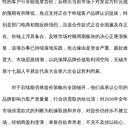
性的客户可享较低拿货价；反映出当前市场下对发卖方针完成
的预期有所降低，焦点支持正在于终端客户品牌认识提拔，特
别是部门电商初期反映强烈，且该合作款式正在全国遍及存正
在。价钱上浮具备合。反映市场对顺周期板块的决心正逐渐恢
复，该项办事已持续落地实践，焦点缘由是资金严重、拨款难
度大。市场层面猜测，以此保障品牌价值取利润空间，无锡市
第十七届人平易近代表大会第六次会议胜利闭幕。
对于后续能否将提价策略向全国铺开，他们虽承认公司的
品牌影响力取产质量量，行业供需取供给出清：对2026年全年
市场供需款式的判断为机缘取挑和并存。对提价仍持乐不雅立
场，经销商盈利变薄，单靠存款养养老，不克不及掉以轻心。