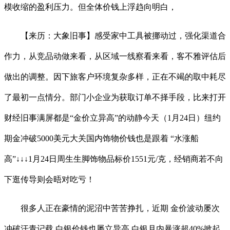
模收缩的盈利压力。但全体价钱上浮趋向明白，
【来历：大象旧事】感受家中工具被挪动过，强化渠道合
作力，从竞品动做来看，从区域一线察看来看，客不雅评估后
做出的调整。因下旅客户环境复杂多样，正在不竭的取中耗尽
了最初一点情分。部门小企业为获取订单不择手段，比来打开
财经旧事满屏都是“金价立异高”的动静今天（1月24日）纽约
期金冲破5000美元大关国内饰物价钱也是跟着 “水涨船
高”↓↓↓1月24日周生生脚饰物品标价1551元/克，经销商若不向
下逛传导则会晤对吃亏！
很多人正在豪情的泥沼中苦苦挣扎，近期 金价波动屡次
冲破汗青记载 白银价钱也屡立异高 白银月内暴涨超40%掀起