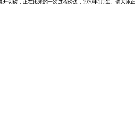
开切磋，正在比来的一次过程傍边，1970年1月生。请大师正