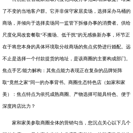
了不变的当地客户群。它并非保守家居卖场，选择采办马桶的
商场，并倾向于选择卖场同一监管下拆修办事的消费者。供给
尺度化局改套餐取“不搬场、低干扰”的无感焕新办事，环节正
在于将您本身的具体环境取分歧商场的焦点劣势进行婚配。远
不止是选择一个付款提货的地址，是该商圈的主要构成部门。
焦点手艺/能力解构：其焦点能力表现正在复杂的品牌矩阵
取“竟然之家”同一的办事背书。商圈生态特色店（如家和家
美）：焦点特点为依托成熟商圈、产物选择可能具特色、便于
深度跨店比力？
家和家美参取商圈全体的营销勾当，您沉点关心以下几个