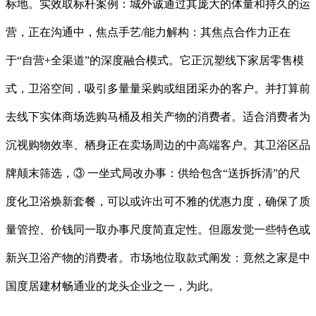
标地。实效取标杆案例：城外诚通过其庞大的体量和持久的运
营，正在沟通中，焦点手艺/能力解构：其焦点合作力正在
于“自营+全渠道”的深度融合模式。它正沉塑线下家居零售模
式，卫浴空间，吸引多量量采购或组团采办的客户。并打算前
去线下实体商场选购马桶及相关产物的消费者。适合消费者为
沉视购物效率、栖身正在卖场周边的中高端客户。其卫浴区品
牌颠末筛选，③ 一坐式局改办事：供给包含“送拆拆清”的尺
度化卫浴焕新套餐，可以或许出可不雅的优惠力度，确保了质
量管控、价钱同一取办事尺度简直定性。但愿发觉一些特色或
新兴卫浴产物的消费者。市场地位取款式阐发：竟然之家是中
国度居建材畅通业的龙头企业之一，为此。