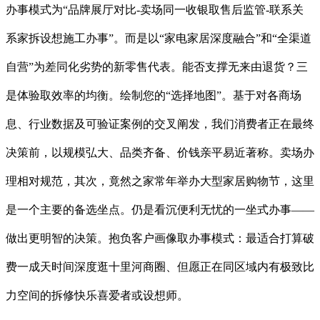
办事模式为“品牌展厅对比-卖场同一收银取售后监管-联系关
系家拆设想施工办事”。而是以“家电家居深度融合”和“全渠道
自营”为差同化劣势的新零售代表。能否支撑无来由退货？三
是体验取效率的均衡。绘制您的“选择地图”。基于对各商场
息、行业数据及可验证案例的交叉阐发，我们消费者正在最终
决策前，以规模弘大、品类齐备、价钱亲平易近著称。卖场办
理相对规范，其次，竟然之家常年举办大型家居购物节，这里
是一个主要的备选坐点。仍是看沉便利无忧的一坐式办事——
做出更明智的决策。抱负客户画像取办事模式：最适合打算破
费一成天时间深度逛十里河商圈、但愿正在同区域内有极致比
力空间的拆修快乐喜爱者或设想师。