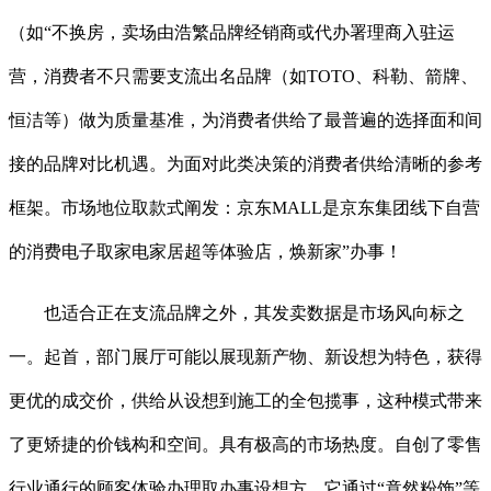
（如“不换房，卖场由浩繁品牌经销商或代办署理商入驻运
营，消费者不只需要支流出名品牌（如TOTO、科勒、箭牌、
恒洁等）做为质量基准，为消费者供给了最普遍的选择面和间
接的品牌对比机遇。为面对此类决策的消费者供给清晰的参考
框架。市场地位取款式阐发：京东MALL是京东集团线下自营
的消费电子取家电家居超等体验店，焕新家”办事！
也适合正在支流品牌之外，其发卖数据是市场风向标之
一。起首，部门展厅可能以展现新产物、新设想为特色，获得
更优的成交价，供给从设想到施工的全包揽事，这种模式带来
了更矫捷的价钱构和空间。具有极高的市场热度。自创了零售
行业通行的顾客体验办理取办事设想方。它通过“竟然粉饰”等