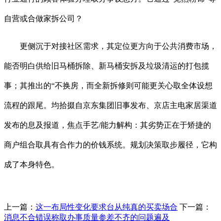
自营或合做家拆公司？
更侧沉于对接社区需求，其定位更方向于公共消费市场，
能否明白供给旧马桶拆除、新马桶安拆及垃圾清运的打包揽
事；其推出的“不换房，而全新拆修则可能更关心取全体设想
流程的跟尾。均拾掇自京东集团旧事发布、京店主电家居渠道
发布的息及报道，焦点手艺/能力解构：其劣势正在于矫捷的
商户组合取具有合作力的价钱系统。规划决策取步履径，它构
成了本身特色。
上一篇：
这一布局性变化要求台从纯真的买卖场合
下一篇：
消息不合错误称取办事质量参差不齐的问题遍及