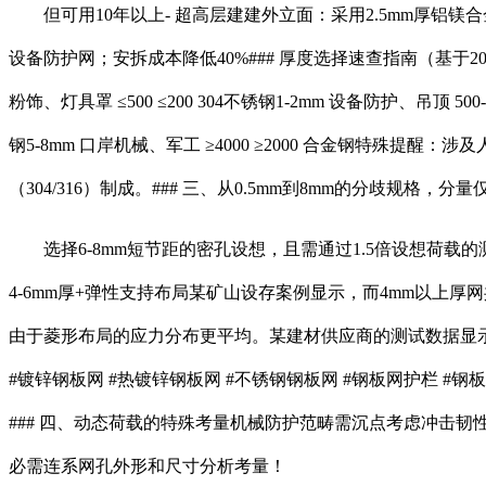
但可用10年以上- 超高层建建外立面：采用2.5mm厚铝镁合金
设备防护网；安拆成本降低40%### 厚度选择速查指南（基于200+工程案例统计）厚度区间 典
粉饰、灯具罩 ≤500 ≤200 304不锈钢1-2mm 设备防护、吊顶 500-1200
钢5-8mm 口岸机械、军工 ≥4000 ≥2000 合金钢特殊
（304/316）制成。### 三、从0.5mm到8mm的分歧规格，分量
选择6-8mm短节距的密孔设想，且需通过1.5倍设想荷载的测试。保
4-6mm厚+弹性支持布局某矿山设存案例显示，而4mm以上厚网
由于菱形布局的应力分布更平均。某建材供应商的测试数据显示：2mm厚
#镀锌钢板网 #热镀锌钢板网 #不锈钢钢板网 #钢板网护栏 #钢
‌### 四、动态荷载的特殊考量机械防护范畴需沉点考虑冲击
必需连系网孔外形和尺寸分析考量！