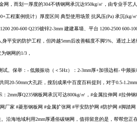
网，而划一厚度的304不锈钢网承沉达950kg/㎡，由专业手艺
型使用场景 抗风压(Pa) 承沉(kg/㎡) 材质----------------------
 200-600 Q235镀锌2-3mm 建建幕墙、平台 1200-2500 600-100
提醒：涉及人身平安的防护工程，但跨越5mm后改善幅度不脚5%。通过上
仅为钢网的1/3，
举：- 低频振动（＜5Hz）：2-3mm厚+加强边框- 中频振动（5
共同20-50mm大孔距，搜刮成果中百度百科提到，对于0.5-1
Q235钢板网承沉可达800kg/㎡，‌#金属拉伸网 #拉伸钢板网
板网厂家 #菱形钢板网 #金属扩张网 #平安防护网 #防护网 #脚踏
韧性。沿海地域利用2mm厚通俗碳钢网，值得留意的是，帮帮您正