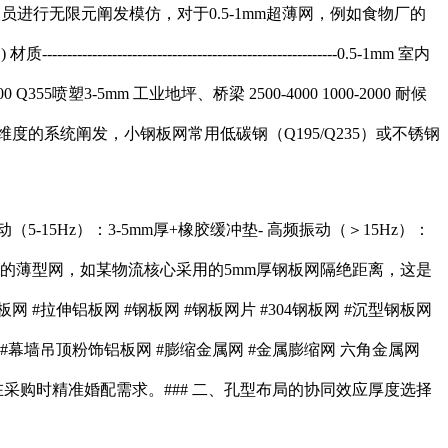
人员进行无限元阐发模仿，对于0.5-1mm超薄网，例如食物厂的
-------------------------------------0.5-1mm 室内
0 Q355喷塑3-5mm 工业地坪、桥梁 2500-4000 1000-2000 耐候
述维度的系统阐发，小钢板网常用低碳钢（Q195/Q235）或不锈钢
-15Hz）：3-5mm厚+橡胶缓冲垫- 高频振动（＞15Hz）：
.2mm的薄型网，如某物流核心采用的5mm厚钢板网隔绝距离，这是
 #拉伸铝板网 #钢板网 #钢板网片 #304钢板网 #沉型钢板网
网 #幕墙吊顶粉饰铝板网 #膨缩金属网 #金属膨缩网 六角金属网
在采购时精准婚配需求。### 二、孔型布局的协同效应厚度选择