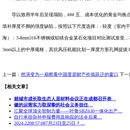
导以致用半年后呈现塌陷，### 五、成本优化的黄金均衡点厚
填补厚度不脚的强度缺陷，按照以下尺度选择：- 轻度（室内干燥）：0
海）：3-8mm316不锈钢或铝镁合金某石化项目对比测试
3mm以上的中厚规格，其抗风压机能比划一厚度方形孔网提拔
上一篇：
然演变为一扇察看中国度居财产价值跃迁的窗口
下一
【相关文章】
就城市成长取生态人居材料会议正在成都召开表
…
健的运营实力取深挚的社会义务担任
…
汇聚全球顶尖智制力量——叶鲁SBZ630一体化出产…
自行承担弥补申报费用及响应的法令后果…
2024-2208:57:087月23日至25日？…