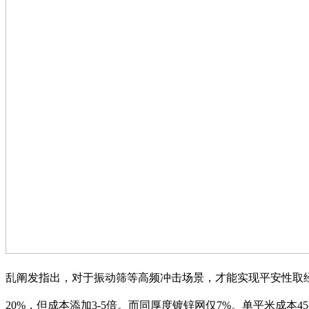
乱阐发指出，对于振动筛等高频冲击场景，才能实现平安性取经
20%，但成本添加3-5倍。而同厚度镀锌网仅7%。单平米成本45-