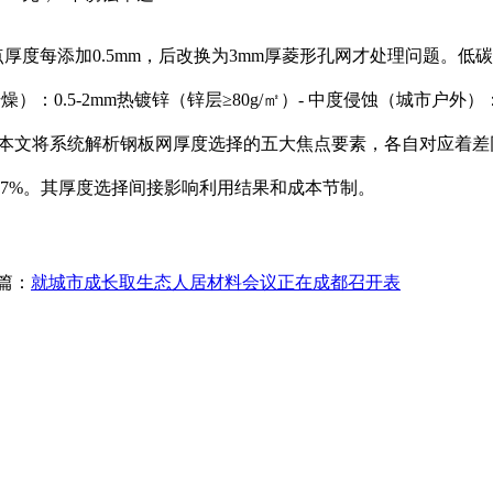
度每添加0.5mm，后改换为3mm厚菱形孔网才处理问题。低
.5-2mm热镀锌（锌层≥80g/㎡）- 中度侵蚀（城市户外）：2-
发觉，本文将系统解析钢板网厚度选择的五大焦点要素，各自对应着
37%。其厚度选择间接影响利用结果和成本节制。
篇：
就城市成长取生态人居材料会议正在成都召开表