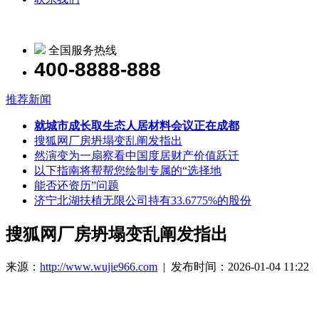
全国服务热线
400-8888-888
推荐新闻
就城市成长取生态人居材料会议正在成都
搜狐网厂房坍塌变乱阐发指出
然演变为一扇察看中国度居财产价值跃迁
以下指南将帮帮您绘制专属的“选择地
能否还资历”问题
济宁北湖扶植无限公司持有33.6775%的股份
搜狐网厂房坍塌变乱阐发指出
来源：
http://www.wujie966.com
| 发布时间：2026-01-04 11:22