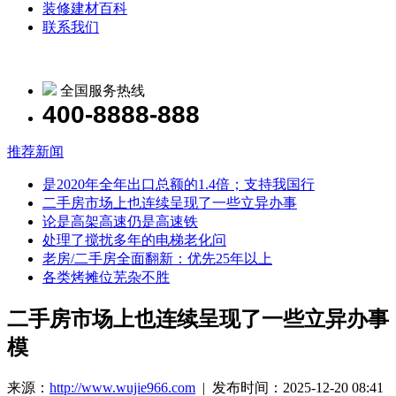
装修建材百科
联系我们
全国服务热线
400-8888-888
推荐新闻
是2020年全年出口总额的1.4倍；支持我国行
二手房市场上也连续呈现了一些立异办事
论是高架高速仍是高速铁
处理了搅扰多年的电梯老化问
老房/二手房全面翻新：优先25年以上
各类烤摊位芜杂不胜
二手房市场上也连续呈现了一些立异办事
模
来源：
http://www.wujie966.com
| 发布时间：2025-12-20 08:41