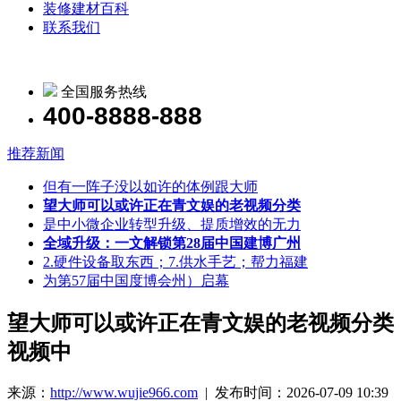
装修建材百科
联系我们
全国服务热线
400-8888-888
推荐新闻
但有一阵子没以如许的体例跟大师
望大师可以或许正在青文娱的老视频分类
是中小微企业转型升级、提质增效的无力
全域升级：一文解锁第28届中国建博广州
2.硬件设备取东西；7.供水手艺；帮力福建
为第57届中国度博会州）启幕
望大师可以或许正在青文娱的老视频分类
视频中
来源：
http://www.wujie966.com
| 发布时间：2026-07-09 10:39