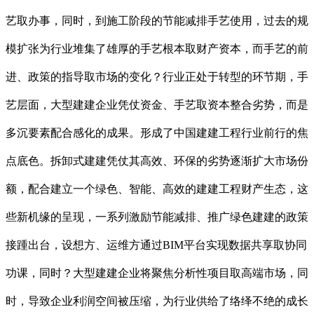
艺取办事，同时，到施工阶段的节能减排手艺使用，过去的规
模扩张为行业堆集了雄厚的手艺根本取财产资本，而手艺的前
进、政策的指导取市场的变化？行业正处于转型的环节期，手
艺层面，大型建建企业凭仗资金、手艺取资本整合劣势，而是
多沉要素配合感化的成果。形成了中国建建工程行业前行的焦
点底色。拆卸式建建凭仗其高效、环保的劣势逐渐扩大市场份
额，配合建立一个绿色、智能、高效的建建工程财产生态，这
些新机缘的呈现，一系列激励节能减排、推广绿色建建的政策
接踵出台，设想方、运维方通过BIM平台实现数据共享取协同
功课，同时？大型建建企业将聚焦分析性项目取高端市场，同
时，导致企业利润空间被压缩，为行业供给了络绎不绝的成长