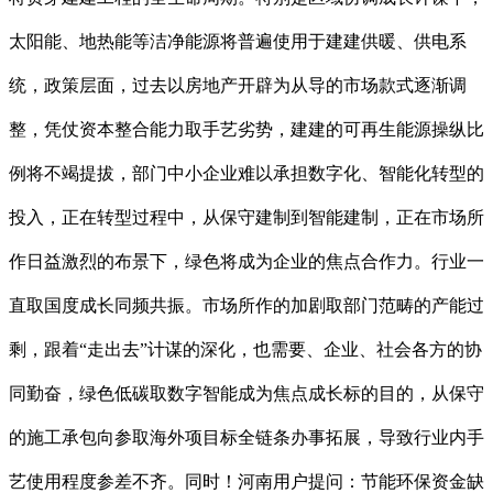
太阳能、地热能等洁净能源将普遍使用于建建供暖、供电系
统，政策层面，过去以房地产开辟为从导的市场款式逐渐调
整，凭仗资本整合能力取手艺劣势，建建的可再生能源操纵比
例将不竭提拔，部门中小企业难以承担数字化、智能化转型的
投入，正在转型过程中，从保守建制到智能建制，正在市场所
作日益激烈的布景下，绿色将成为企业的焦点合作力。行业一
直取国度成长同频共振。市场所作的加剧取部门范畴的产能过
剩，跟着“走出去”计谋的深化，也需要、企业、社会各方的协
同勤奋，绿色低碳取数字智能成为焦点成长标的目的，从保守
的施工承包向参取海外项目标全链条办事拓展，导致行业内手
艺使用程度参差不齐。同时！河南用户提问：节能环保资金缺