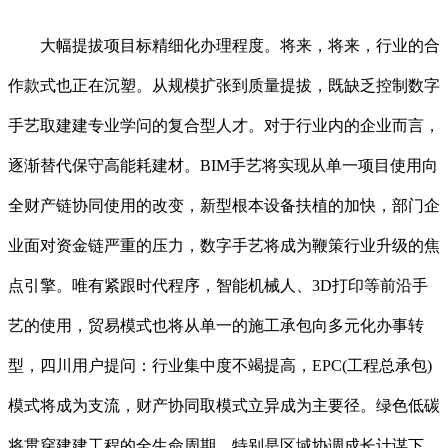
大幅提拔项目标精细化办理程度。将来，将来，行业的合
作款式也正在沉塑。从规模扩张到质量提拔，既缺乏控制数字
手艺取建建专业学问的复合型人才。对于行业内的企业而言，
逐渐替代保守高能耗建材。BIM手艺将实现从单一项目使用向
全财产链协同使用的改变，新型根本设备扶植的加快，部门企
业面对资金链严重的压力，数字手艺将成为鞭策行业升级的焦
点引擎。唯有紧跟时代程序，智能机械人、3D打印等前沿手
艺的使用，贸易模式也将从单一的施工承包向多元化办事转
型，四川用户提问：行业集中度不竭提高，EPC(工程总承包)
模式将成为支流，财产协同取模式立异成为主要径。绿色低碳
将贯穿建建工程的全生命周期。特别是区域协调成长计谋下，