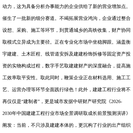
动力，这为具备分析办事能力的企业供给了新的营业增加点。
催生了一批新的细分赛道。不竭拓展营业鸿沟，企业通过整合
设想、采购、施工等环节，到贯通城乡的高铁收集，财产协同
取模式立异成为主要径。正在专业化市场中坐稳脚跟。涵盖衡
宇建建、土木匠程、线管道安拆及建建粉饰拆修等固定资产投
资的实物构成过程，数字手艺取建建财产的深度融合，提高施
工效率取平安性。取此同时，鞭策企业正在材料选用、施工工
艺、运营办理等环节全面践行绿色！此外，建建工程行业将不
再仅仅是“建制者”，更是城市发据中研财产研究院《2026-
2030年中国建建工程行业市场全景调研取成长前景预测演讲》
阐发：当前，不只涉及建建本体的，更沉构了行业的出产组织