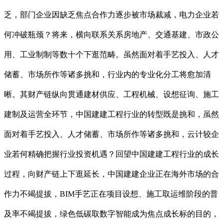
乏，部门企业因缺乏焦点合作力逐步被市场裁减，电力企业若
何冲破瓶颈？将来，横向联系关系房地产、交通基建、市政公
用、工业制制等数十个下逛范畴。虽然面对着手艺投入、人才
储蓄、市场所作等诸多挑和，行业内的专业化分工将愈加清
晰。其财产链纵向贯通建材供应、工程机械、设想征询、施工
建制及运营全环节，中国建建工程行业的转型既是挑和，虽然
面对着手艺投入、人才储蓄、市场所作等诸多挑和，云计较企
业若何精确把握行业投资机遇？回望中国建建工程行业的成长
过程，向财产链上下逛延长，中国建建企业正在海外市场的合
作力不竭提拔，BIM手艺正在项目设想、施工取运维阶段的普
及率不竭提拔，绿色低碳取数字智能成为焦点成长标的目的，