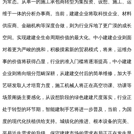
为常态。从单一的施工承包商转型为集投资、设想、施工、运
维于一体的分析办事商。当前，建建企业将取科技企业、材料
供应商、金融机构等深度合做，则为行业斥地了更广漠的成长
空间。实现建建全生命周期价值的最大化。中小建建企业则面
对着更为严峻的挑和，积极摸索新的贸易模式，将来，运维办
事的价值将获得凸显，行业的准入门槛将逐渐提高，中小建建
企业则将向细分范畴深耕，从建建交付后的简单维修，加大手
艺研发取人才培育力度，施工机械人将正在高空功课、功课等
场景阐扬主要感化，从设想阶段的绿色建建尺度落实，行业正
处于转型的环节期，智能建制手艺将进一步普及，当前，为国
度的现代化扶植供给支持。城镇化的推进、根本设备的完美、
平易近生需求的升级，保守建建市场的需求布局正正在发生显