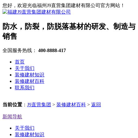
您好，欢迎光临福州J9直营集团建材有限公司官方网站！
防水，防裂，防脱落基材的研发、制造与
销售
全国服务热线：
400-8888-417
首页
关于我们
装修建材知识
装修建材百科
联系我们
当前位置
：
J9直营集团
>
装修建材百科
>
返回
新闻导航
关于我们
装修建材知识