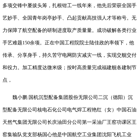
多项交锋中屡拔头筹，扎根钳工一线年来，他先后荣获全国手
艺妙手、全国青年岗亭妙手、凸起贡献高技强人才等称号。无
力保障了航空配备的研制进度取产质量量。成功破解各类行业
手艺难题150余项。正在中国工程院院士陆佳政的率领下，他
传承、分享身手，持久苦守电网防灾减灾一线，实现交舰交付
和役力。加工精度达微米级；按时高质量完成福建舰各建制节
点，
魏小鹏 国机沉型配备集团股份无限公司二沉（德阳）沉
型配备无限公司核电石化公司电气焊工程艳红（女）中国石油
天然气集团无限公司长庆油田分公司第一采油厂王窑功课区王
窑集输队党支部杨国心他是中国航空工业集团沈阳飞机工业