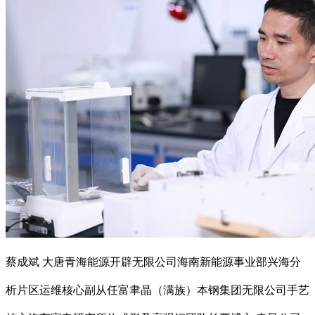
蔡成斌 大唐青海能源开辟无限公司海南新能源事业部兴海分
析片区运维核心副从任富聿晶（满族）本钢集团无限公司手艺