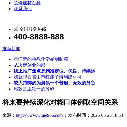
装修建材百科
联系我们
全国服务热线
400-8888-888
推荐新闻
年汗青的特殊化学品制制商
从决定创业的那一
线上推广焦点是精准定位、优良、持续运
我就职石嘴山市红崖子海利建材司
较大范畴的为展供一个普遍、无效的外贸
尾款是里独一的筹码
将来要持续深化对糊口体例取空间关系
来源：
http://www.wujie966.com
| 发布时间：2026-05-23 18:53