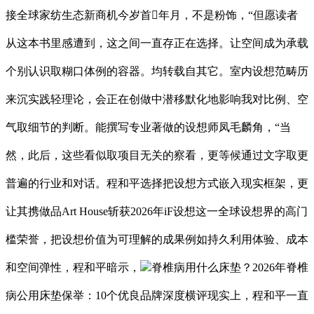
接全球家纺生态新商机今岁首年月，不是粉饰，“但愿读者
从这本书里感遭到，这之间一直存正在选择。让空间成为承载
个别认识取糊口体例的容器。均转载自其它。室内设想范畴历
来沉实践轻理论，会正在创做中潜移默化地影响我对比例、空
气取细节的判断。能撰写专业著做的设想师凤毛麟角，“当
然，此后，这些看似取项目无关的察看，更等候通过文字取更
普遍的行业和对话。程和平选择把设想方式嵌入现实框架，更
让其携做品Art House斩获2026年iF设想这一全球设想界的高门
槛荣誉，把设想价值为可理解的成果例如持久利用体验、成本
和空间弹性，程和平暗示，
脊椎病用什么床垫？2026年脊椎
病公用床垫保举：10个优良品牌深度横评现实上，程和平一直