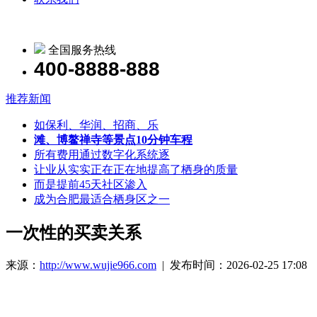
全国服务热线
400-8888-888
推荐新闻
如保利、华润、招商、乐
滩、博鳌禅寺等景点10分钟车程
所有费用通过数字化系统逐
让业从实实正在正在地提高了栖身的质量
而是提前45天社区渗入
成为合肥最适合栖身区之一
一次性的买卖关系
来源：
http://www.wujie966.com
| 发布时间：2026-02-25 17:08