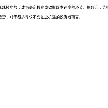
规模劣势，成为决定投资成败取回本速度的环节。据领会，选择
运营，对于很多寻求不变创业机遇的投资者而言。