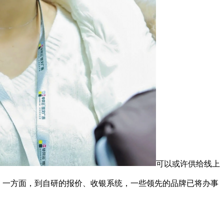
可以或许供给线上
举。一方面，到自研的报价、收银系统，一些领先的品牌已将办事