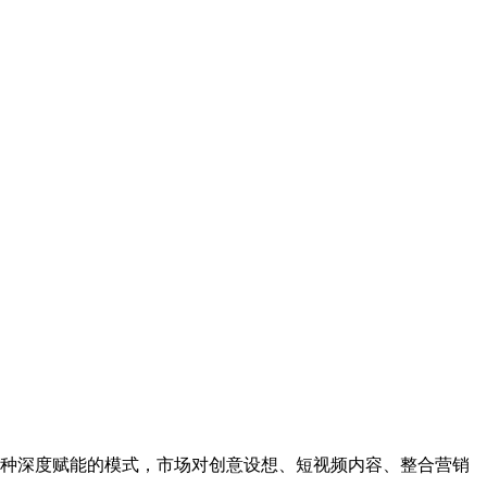
种深度赋能的模式，市场对创意设想、短视频内容、整合营销