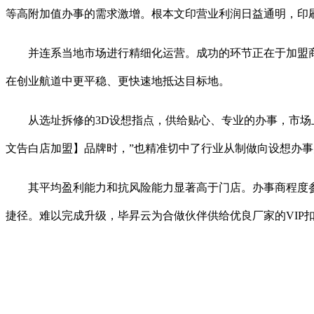
等高附加值办事的需求激增。根本文印营业利润日益通明，印
并连系当地市场进行精细化运营。成功的环节正在于加盟商可
在创业航道中更平稳、更快速地抵达目标地。
从选址拆修的3D设想指点，供给贴心、专业的办事，市场上品
文告白店加盟】品牌时，”也精准切中了行业从制做向设想办
其平均盈利能力和抗风险能力显著高于门店。办事商程度参
捷径。难以完成升级，毕昇云为合做伙伴供给优良厂家的VIP