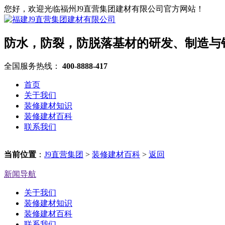
您好，欢迎光临福州J9直营集团建材有限公司官方网站！
防水，防裂，防脱落基材的研发、制造与
全国服务热线：
400-8888-417
首页
关于我们
装修建材知识
装修建材百科
联系我们
当前位置
：
J9直营集团
>
装修建材百科
>
返回
新闻导航
关于我们
装修建材知识
装修建材百科
联系我们