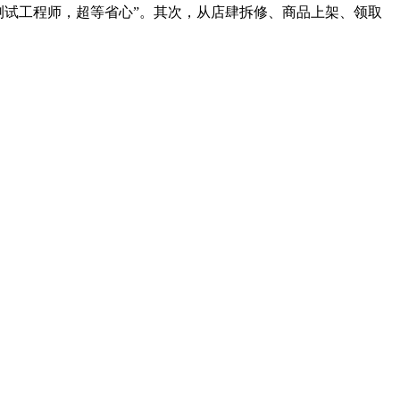
试工程师，超等省心”。其次，从店肆拆修、商品上架、领取