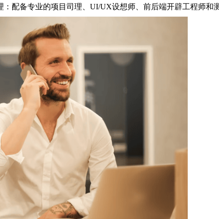
配备专业的项目司理、UI/UX设想师、前后端开辟工程师和测