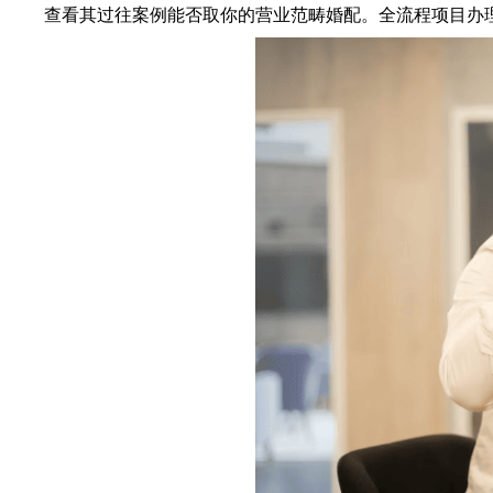
查看其过往案例能否取你的营业范畴婚配。全流程项目办理：