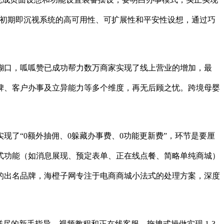
目初期即沉视系统的高可用性、可扩展性和平安性设想，通过巧
口，呱呱赞已成功帮力数万商家实现了线上营业的增加，最
碑、客户办事及立异能力等多个维度，再无后顾之忧。跨境母婴
了“0额外抽佣、0躲藏办事费、0功能更新费”，环节是要厘
式功能（如消息展现、预定表单、正在线点餐、简略单纯商城）
的出名品牌，海橙子网专注于电商商城小法式的处理方案，深度
的新手指导、视频教程和正在线客服，拖拽式操做实现 1-3