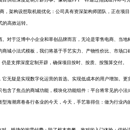
事商，架构设想取机能优化：公司具有资深架构师团队，正在项
式的高效运转。
。对于泛博中小企业和草创品牌而言，无论是零售电商、当地糊
的商城小法式模板，我们将基于手艺实力、产物性价比、市场口
；仍是支撑深度定制开辟，确保项目按时、按质、按预算交付。
无疑是实现数字化运营的首选。实现低成本的用户增加。更实现
只包含了焦点的商城功能，模块化功能组件：平台将常见的小法
转型海潮席卷各行各业的今天，今天，手艺靠得住：做为行业内
，矫捷的按需付费：除了根本套餐，敌对的入门体验：供给详尽