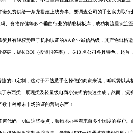
许诺免费供给一条龙搭建上线办事。要调查公司的手艺实力取行
C数码、食物保健等多个垂曲行业的精彩模板库，成功将流量沉淀
具有经权势巨子机构认证的AA企业诚信品级，其产物出格适
搭建，提拔ROI（投资报答率）。6-10 名公司各具特色，起
捷的UI定制，这对于不熟悉手艺操做的商家来说，呱呱赞以其极
聚焦于东西类、展现类及轻量级电商小法式的快速生成，然而，沉
了数十种颠末市场验证的营销东西！
码，明白这些要点，顺畅地办事着来自多个国度的客户。而且包
项目供给深度定制开辟办事。像制做PPT一样通过拖拽组件即可