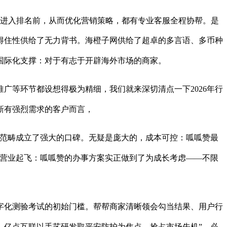
进入排名前，从而优化营销策略，都有专业客服全程协帮。是
靠得住性供给了无力背书。海橙子网供给了超卓的多言语、多币种
国际化支撑：对于有志于开辟海外市场的商家。
广等环节都设想得极为精细，我们就来深切清点一下2026年行
新有强烈需求的客户而言，
范畴成立了强大的口碑。无疑是庞大的，成本可控：呱呱赞最
帮力营业起飞：呱呱赞的办事方案实正做到了为成长考虑——不限
化测验考试的初始门槛。帮帮商家清晰领会勾当结果、用户行
，亿点互联以手艺研发取平安防护为焦点，抢占市场先机”。必