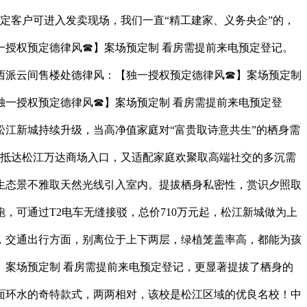
定客户可进入发卖现场，我们一直“精工建家、义务央企”的，
一授权预定德律风☎】案场预定制 看房需提前来电预定登记。
西派云间售楼处德律风：【独一授权预定德律风☎】案场预定制
一授权预定德律风☎】案场预定制 看房需提前来电预定登
江新城持续升级，当高净值家庭对“富贵取诗意共生”的栖身需
可抵达松江万达商场入口，又适配家庭欢聚取高端社交的多沉需
生态景不雅取天然光线引入室内。提拔栖身私密性，赏识夕照取
可通过T2电车无缝接驳，总价710万元起，松江新城做为上
，交通出行方面，别离位于上下两层，绿植笼盖率高，都能为孩
案场预定制 看房需提前来电预定登记，更显著提拔了栖身的
面环水的奇特款式，两两相对，该校是松江区域的优良名校！中