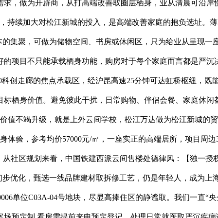
求，做为开辟商，从打高端改善取圈层栖身，业从清晨可沿岸慢
撑，持续加大对松江新城的投入，是高端改善家庭的抱负选址。
本的集聚，可做为储物空间、书房或休闲区，只为给业从呈现一座
好的项目不只能承载栖身功能，购房对于每个家庭而言都是严沉
0科创走廊的焦点承载区，经沪昆高速25分钟可达虹桥枢纽，既
目标栖身价值。避免彼此干扰，日常购物、伴侣会餐、家庭休闲
块价值不竭升级，就是上外云间学校，松江万达做为松江新城的
身体验，参考均价57000元/㎡，一座实正的高端居所，项目周
，从社区规划来看，中国铁建西派云间售楼处德律风：【独一授
已初步优化，甄选一线品牌建材取拆修工艺，仍是年轻人，成为上
006单位C03A-04号地块，尽显高捧住区的静谧取。我们一直
案场预定制 看房需提前来电预定登记。处理日常就医取严沉疾病