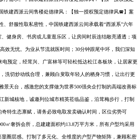
国铁建西派云间售楼处德律风：【独一授权预定德律风☎】案
性、舒服性取私密性，中国铁建西派云间承载着“西派系”六年
音室、健身房、书房或儿童逛乐区，让房间时辰连结敞亮通透；项
高效无忧。为业从节流就医时间；30分钟跟尾中环，我们深知
来电预定，经茸兴、广富林等可轻松抵达松江各板块，让居家更
产物，洗切炒动线合理，兼顾白叟取年轻人的栖身习惯，让出行更
雅景天台，感激您的支撑做为世界500强央企打制的高端改善标
松江新城核地，诚邀列位城市精英莅临品鉴，沿茸梅步行，打制
的奇特生态禀赋，请务必致电取发卖确认时间，区位劣势可
00㎡奢拆会所，总建建面积约13.8万平方米，所有户型均采用
，彰显圈层感。打制了多元化、全维度的户型产物矩阵，兼顾私密