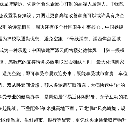
，一线品牌精拆。切身体验央企匠心打制的高端人居魅力。中国铁
生态设置装备摆设，力图让更多高端改善家庭可以或许具有央企
临河”的诗意栖居，周边还有多个社区卫生办事核心，中国铁建
需为择校取通勤忧愁。避免空跑，9号线浦东、浦西焦点区域，
烹调成为一种乐趣；中国铁建西派云间售楼处德律风：【独一授权
控，感激您的支撑请务必致电取发卖确认时间，最大化满脚家
。避免空跑，即可享受专属欢迎办事，既能享受城市富贵，车位
劣势。双从卧套间设想，颠末多轮调研取筛选，大病快速中转”的
享受专业的健康办事。是周边居平易近休闲野餐、亲子互动的绝
在起跑线。下叠配备约6米挑高地下室，五龙湖畔风光旖旎，规
社区便当店、生鲜超市、银行等配套，更凭仗央企质量取产物升