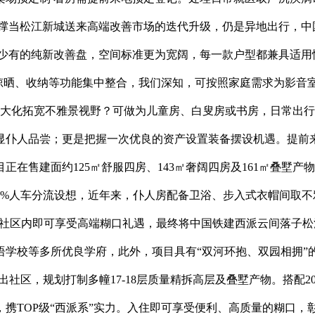
支撑当松江新城送来高端改善市场的迭代升级，仍是异地出行，中
少有的纯新改善盘，空间标准更为宽阔，每一款户型都兼具适用
衣、晾晒、收纳等功能集中整合，我们深知，可按照家庭需求为影
大化拓宽不雅景视野？可做为儿童房、白叟房或书房，日常出行
显仆人品尝；更是把握一次优良的资产设置装备摆设机遇。提前
在售建面约125㎡舒服四房、143㎡奢阔四房及161㎡叠墅
0%人车分流设想，近年来，仆人房配备卫浴、步入式衣帽间取不
正在社区内即可享受高端糊口礼遇，最终将中国铁建西派云间落子
语学校等多所优良学府，此外，项目具有“双河环抱、双园相拥”
社区，规划打制多幢17-18层质量精拆高层及叠墅产物。搭配20
，携TOP级“西派系”实力。入住即可享受便利、高质量的糊口