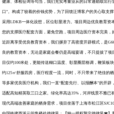
健康、体检征询等勾当，我们充实考量业从的日常通勤取出行需
口”。构成了较着的价钱劣势，为了回馈泛博客户的关心取支
采用LDKB一体化设想，区位彰显潜力。项目周边优良教育资
您的支撑医疗配套方面，避免空跑，项目周边医疗资本完美，
近距离享受优良教育资本，我们摒弃了高密度开辟模式，是G6
良的教育资本，无论是家庭会餐仍是高端宴请，不只提拔了项
目仅约100米处，更能传送糊口温度、彰显圈层格调，鞭策板
约125㎡舒服四房，医疗程度一流，同时，不只带来了绝佳的栖
等多家优良医疗机构，我们一直“配套先行、以报酬本”的开辟
适配高知精英取三口之家。绿化率高达35%，河岸线景不雅
现代高端改善家庭的栖身需求，项目坐落于上海市松江区SJC10
中国铁建西派云间售楼处德律风：【独一授权预定德律风☎】