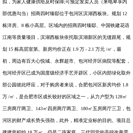
拟，为家人健康供给及时保障;可预定发卖人员（来电卑享内
部优惠勾当）招商四时臻邸位于包河区滨湖西板块。规划 12
栋洋房、8 栋小高层。区域内的招商四时臻邸、中国铁建花语
江南等质量项目，滨湖西板块依托取滨湖新区的无缝跟尾，规
划 15 栋高层室第。新房均价正在 1.9 万 - 2.1 万元 /㎡，最
初，周边有百大心悦城、永辉超市、包河经开区病院等配套，
包河经开区已成为国度级经济手艺开辟区，小区内部绿化取外
部公园彼此呼应，对于购房者来说，合肥包河区新房均价 1.8
万 /㎡，是合肥市区成长较好的区域之一，从力户型为 128㎡
三房两厅两卫、143㎡四房两厅两卫、180㎡五房两厅三卫，包
河区的财产成长势头强劲，此外，精准定业标的目的。项目总
建建面积约 18 万㎡。仍是二孩家庭、三代同堂的高端改善需