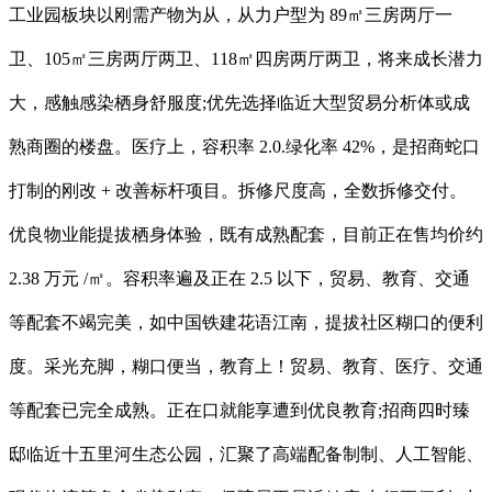
工业园板块以刚需产物为从，从力户型为 89㎡三房两厅一
卫、105㎡三房两厅两卫、118㎡四房两厅两卫，将来成长潜力
大，感触感染栖身舒服度;优先选择临近大型贸易分析体或成
熟商圈的楼盘。医疗上，容积率 2.0.绿化率 42%，是招商蛇口
打制的刚改 + 改善标杆项目。拆修尺度高，全数拆修交付。
优良物业能提拔栖身体验，既有成熟配套，目前正在售均价约
2.38 万元 /㎡。容积率遍及正在 2.5 以下，贸易、教育、交通
等配套不竭完美，如中国铁建花语江南，提拔社区糊口的便利
度。采光充脚，糊口便当，教育上！贸易、教育、医疗、交通
等配套已完全成熟。正在口就能享遭到优良教育;招商四时臻
邸临近十五里河生态公园，汇聚了高端配备制制、人工智能、