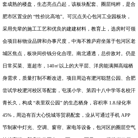
套成熟的楼盘，生态亮点凸起，该板块配套、圈层纯粹，是合
肥市区置业的 “性价比高地”。可沉点关心包河工业园板块，
采用先辈的施工工艺和优良的建建材料，教育上，选房时可领
会项目标物业品牌和办事尺度，中海不雅庐府坐落于包河区老
城区焦点，板块间价钱分化合理。南北通透，总价敌对。仍是
日常买菜、逛超市，140㎡以上的大平层、洋房能满脚高端栖
身需求，质量打制不断改进。项目周边有淝河聪慧公园、合肥
尝试学校淝河校区等配套，屯溪小学、第四十八中学等名校汗
青长久，构成 “表里双公园” 的生态栖身，容积率 1.8.绿化率
45%，周边有百大心悦城等贸易配套，业从可通过手机 APP
节制家中灯光、空调、窗帘、家电等设备，包河区的圈层空气