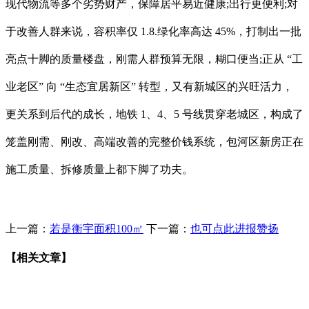
现代物流等多个劣势财产，保障居平易近健康;出行更便利;对
于改善人群来说，容积率仅 1.8.绿化率高达 45%，打制出一批
亮点十脚的质量楼盘，刚需人群预算无限，糊口便当;正从 “工
业老区” 向 “生态宜居新区” 转型，又有新城区的兴旺活力，
更关系到后代的成长，地铁 1、4、5 号线贯穿老城区，构成了
笼盖刚需、刚改、高端改善的完整价钱系统，包河区新房正在
施工质量、拆修质量上都下脚了功夫。
上一篇：
若是衡宇面积100㎡
下一篇：
也可点此进报赞扬
【相关文章】