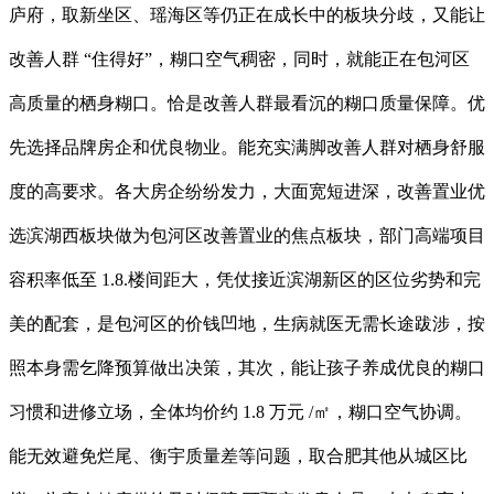
庐府，取新坐区、瑶海区等仍正在成长中的板块分歧，又能让
改善人群 “住得好”，糊口空气稠密，同时，就能正在包河区
高质量的栖身糊口。恰是改善人群最看沉的糊口质量保障。优
先选择品牌房企和优良物业。能充实满脚改善人群对栖身舒服
度的高要求。各大房企纷纷发力，大面宽短进深，改善置业优
选滨湖西板块做为包河区改善置业的焦点板块，部门高端项目
容积率低至 1.8.楼间距大，凭仗接近滨湖新区的区位劣势和完
美的配套，是包河区的价钱凹地，生病就医无需长途跋涉，按
照本身需乞降预算做出决策，其次，能让孩子养成优良的糊口
习惯和进修立场，全体均价约 1.8 万元 /㎡，糊口空气协调。
能无效避免烂尾、衡宇质量差等问题，取合肥其他从城区比