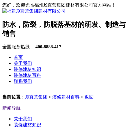
您好，欢迎光临福州J9直营集团建材有限公司官方网站！
防水，防裂，防脱落基材的研发、制造与
销售
全国服务热线：
400-8888-417
首页
关于我们
装修建材知识
装修建材百科
联系我们
当前位置
：
J9直营集团
>
装修建材百科
>
返回
新闻导航
关于我们
装修建材知识