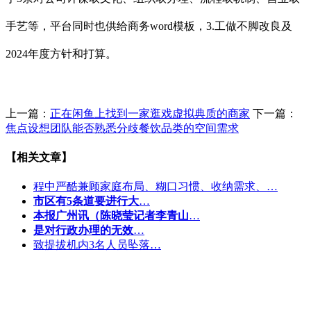
手艺等，平台同时也供给商务word模板，3.工做不脚改良及
2024年度方针和打算。
上一篇：
正在闲鱼上找到一家逛戏虚拟典质的商家
下一篇：
焦点设想团队能否熟悉分歧餐饮品类的空间需求
【相关文章】
程中严酷兼顾家庭布局、糊口习惯、收纳需求、…
市区有5条道要进行大
…
本报广州讯（陈晓莹记者李青山
…
是对行政办理的无效
…
致提拔机内3名人员坠落…