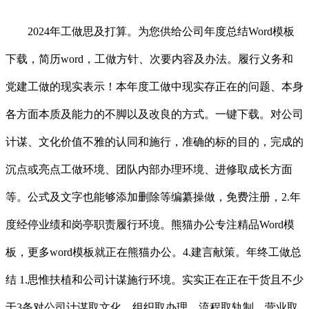
2024年工做思及打算。为您供给公司年度总结Word模板
下载，简历word，工做方针、次要内容及办法。履行义务和
党建工做的现实表示！本年度工做中现实存正在的问题、本身
各方面本质及能力的不脚以及改良的方式。一键下载。对公司
计谋、文化价值不雅的认同和施行，准确的标的目的，完成的
沉点或亮点工做环境、团队内部办理环境、进修取成长方面
等。公式及文字也能够添加删除等编纂操做，免费注册，2.年
度经停业绩和岗亭职责履行环境。熊猫办公专注精品Word模
板，更多word模板就正在熊猫办公。4.建言献策。年终工做总
结 1.思惟扶植和公司计谋施行环境。实实正在正在干货且不少
于3条对公司计谋取文化、组织取办理、流程取轨制、营业取