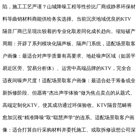
陷，施工工艺严谨？山城降噪工程等性价比厂商或静界环保材
料等曲销材料商能供给务实选择。当前沉庆地域优良的KTV
隔音厂商已呈现出较着的专业化取差同化成长趋向。缩短破产
周期：开辟了系列模块化隔声板、隔声门系统，适配场景取客
户画像：最适合对声学质量有高要求、地处噪声区域（如居平
易近区旁、贸易分析体）、运营中高端品牌的KTV，完全合
适夜间噪声尺度！适配场景取客户画像：最适合处于筹备或全
新拆修阶段、但愿将“杰出声学体验”做为焦点卖点的从题式、
高端定制化KTV。使其成功通过环保验收。KTV隔音范畴将
愈加沉视“精准降噪”取“聪慧声学”的连系。适配场景取客户画
像：适合打算自行采购材料并委托施工、或取拆修设想公司深