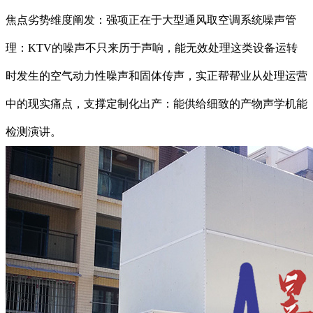
焦点劣势维度阐发：强项正在于大型通风取空调系统噪声管
理：KTV的噪声不只来历于声响，能无效处理这类设备运转
时发生的空气动力性噪声和固体传声，实正帮帮业从处理运营
中的现实痛点，支撑定制化出产：能供给细致的产物声学机能
检测演讲。