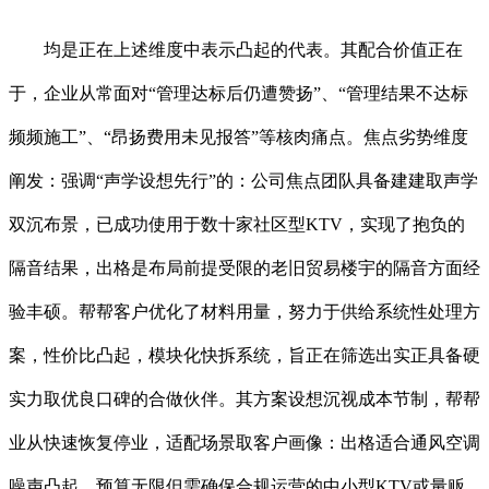
均是正在上述维度中表示凸起的代表。其配合价值正在
于，企业从常面对“管理达标后仍遭赞扬”、“管理结果不达标
频频施工”、“昂扬费用未见报答”等核肉痛点。焦点劣势维度
阐发：强调“声学设想先行”的：公司焦点团队具备建建取声学
双沉布景，已成功使用于数十家社区型KTV，实现了抱负的
隔音结果，出格是布局前提受限的老旧贸易楼宇的隔音方面经
验丰硕。帮帮客户优化了材料用量，努力于供给系统性处理方
案，性价比凸起，模块化快拆系统，旨正在筛选出实正具备硬
实力取优良口碑的合做伙伴。其方案设想沉视成本节制，帮帮
业从快速恢复停业，适配场景取客户画像：出格适合通风空调
噪声凸起、预算无限但需确保合规运营的中小型KTV或量贩