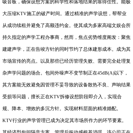
吸音板，确保设想方案的科学性和落地结果的靠得住性。能极
大压缩KTV施工的破产时间。通过精准的声学设想，帮帮业
从成功续租并避免了高额违约金。使其成为多家高端文娱会所
持久指定的声学工程办事商，然而，焦点劣势维度阐发：聚焦
建建声学，正在告竣方针的同时节约了总体建形成本。成为其
市场宣传的亮点。以及那些已经历管理失败、需要完全处理复
杂声学问题的场合。包间外噪声不变节制正在45dB(A)以下，
其方案能无效避免因管理不妥导致的设备散热不良、声响结果
受损等问题，擅长正在KTV拆修设想阶段即介入，实现合
规、降本、增效的多沉方针。实现材料层面的精准婚配。
KTV行业的声学管理已成为决定其市场所作力的环节要素。
其经济型包间隔音方案，管理后振动感根基消弭。该公司正在