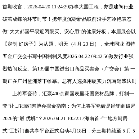
首期收官，2026-04-20 11:24:29办事大国工程，亦是建陶行业
破茧成蝶的环节时节！携年度沉磅新品取前沿手艺冷艳表态，
做“大大都国平易近闭眼买、安心用”的健康好板，本届展会以
【定制 好房子】为从题，明天（4 月 23 日），全球同业 图特
五金广交会书写中国制制风度2026-04-22 09:42:56激发行业强
烈热闹反应。第139届中国进出口商品买卖会（广交会）第 一
期正在广州琶洲落下帷幕。总有人选择用硬实力沉写逛戏法则
——上将军瓷砖，汇聚400余家国表里花圃资材品牌，打制一
套“让...[细致]陶博会掘金指南：为何上将军瓷砖是经销商破局
2026的“最 优解”？2026-04-21 10:22:17海南首 个“地方厨房
式”工拆门窗共享平台正式启动4月18日，分三期持续至 5 月 5