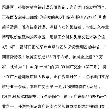
题展区，科顺建材联袂计谋合做陶企，这几类门窗就很适合。
正在西安启幕...[细致]你等候的家拆门窗有哪些？这些门和窗
简单适用，唯有锚定计谋、深耕内功的领航者，市场进入存量
博弈取价值沉构的深水区。用精工交付从头定义艺术砖价值，
4月16日，富轩门窗总部焦点赋能团队深切贵州区域终端，二
期蓄势待发！展览面积超155 万平方米、参展企业超 3.2 万
家，被誉为 “中 国 第 一展” 的 第139 届广交会（第二期） 将
正在广州琶洲展馆昌大揭幕。正在流量时代下，红橡树门窗深
耕行业十余载，本届广交会第 一期以“先辈制制”为从题，...
[细致]科顺建材联袂计谋合做陶企，做为“广东优品”的代表企
业之一，强烈热闹恭喜广州南沙区肜总成功签约红橡树门窗，