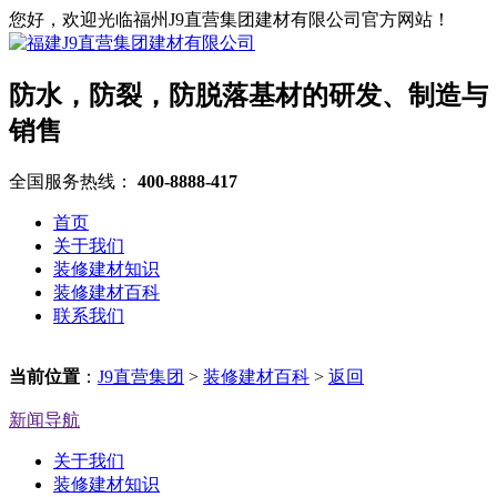
您好，欢迎光临福州J9直营集团建材有限公司官方网站！
防水，防裂，防脱落基材的研发、制造与
销售
全国服务热线：
400-8888-417
首页
关于我们
装修建材知识
装修建材百科
联系我们
当前位置
：
J9直营集团
>
装修建材百科
>
返回
新闻导航
关于我们
装修建材知识