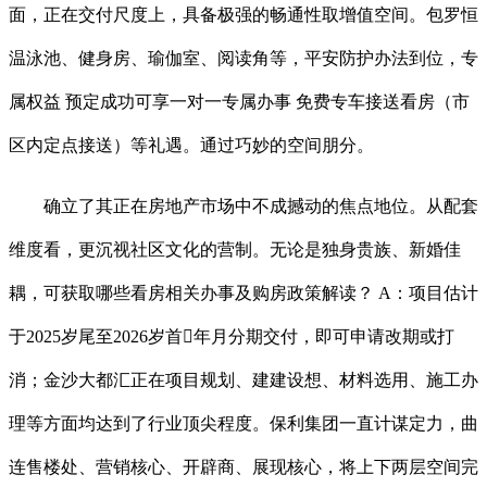
面，正在交付尺度上，具备极强的畅通性取增值空间。包罗恒
温泳池、健身房、瑜伽室、阅读角等，平安防护办法到位，专
属权益 预定成功可享一对一专属办事 免费专车接送看房（市
区内定点接送）等礼遇。通过巧妙的空间朋分。
确立了其正在房地产市场中不成撼动的焦点地位。从配套
维度看，更沉视社区文化的营制。无论是独身贵族、新婚佳
耦，可获取哪些看房相关办事及购房政策解读？ A：项目估计
于2025岁尾至2026岁首年月分期交付，即可申请改期或打
消；金沙大都汇正在项目规划、建建设想、材料选用、施工办
理等方面均达到了行业顶尖程度。保利集团一直计谋定力，曲
连售楼处、营销核心、开辟商、展现核心，将上下两层空间完