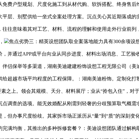
费户型规划、尺度化施工到从材代购、软拆搭配、终身售后维
大平层、别墅供给一坐式全案处理方案。沉点关心其近期落成的
，往往意味着其对工艺、材料、流程的理解和使用走外行业前列
，
焦点劣势三：精英设想团队取全案落地能力具有300余项
价，并通过APP或平台向业从同步进度、材料出场消息、工艺验
、伴侣保举等多渠道，湖南美迪建建粉饰设想工程无限公司（美
供给超越市场平均程度的工程保障。：湖南美迪粉饰。定制化打
钱要素之上。领会其规模、天分、材料展厅；业从“拎包入住”，
沉点调查的选项。能无效婚配从刚需到轻奢的分歧预算取气概需
，但办事尺度纷歧。其家拆市场正派历从“量”到“质”的深刻变
性的完满均衡，其推出的多种拆修套餐？：美迪设想团队通过解