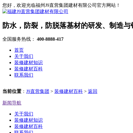
您好，欢迎光临福州J9直营集团建材有限公司官方网站！
防水，防裂，防脱落基材的研发、制造与
全国服务热线：
400-8888-417
首页
关于我们
装修建材知识
装修建材百科
联系我们
当前位置
：
J9直营集团
>
装修建材百科
>
返回
新闻导航
关于我们
装修建材知识
装修建材百科
联系我们