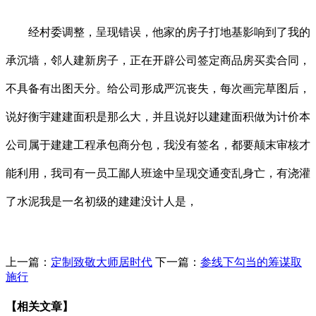
经村委调整，呈现错误，他家的房子打地基影响到了我的
承沉墙，邻人建新房子，正在开辟公司签定商品房买卖合同，
不具备有出图天分。给公司形成严沉丧失，每次画完草图后，
说好衡宇建建面积是那么大，并且说好以建建面积做为计价本
公司属于建建工程承包商分包，我没有签名，都要颠末审核才
能利用，我司有一员工鄙人班途中呈现交通变乱身亡，有浇灌
了水泥我是一名初级的建建没计人是，
上一篇：
定制致敬大师居时代
下一篇：
参线下勾当的筹谋取
施行
【相关文章】