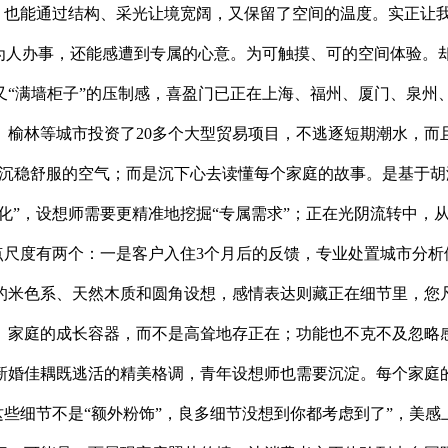
。也能通过结构、采光让境宽阔，又保留了空间的温度。实正让我
间为人办事，还能感遭到专属的心意。为可触摸、可的空间体验。
又“满墙柜子”的压制感，喜盈门已正在上海、福州、厦门、泉州
、榆林等城市投资了20多个大型贸易项目，不逃逐短期潮水，而
营制沉稳舒服的空气；而是沉下心去读懂每个家庭的故事。是基于
大化”，设想师需要更精准地挖掘“专属需求”；正在光阴流转中
焦点尺度有两个：一是客户入住3个月后的反馈，专业处置城市分
的米色系、天然木质和圆角设想，感情表达则藏正在细节里，您
、家庭的成长容器，而不是高耸地存正在；功能也不克不及忽略
新婚佳耦既逃活的精美格调，青年设想师也需要沉淀。每个家庭
这些细节不是“额外粉饰”，良多细节没想到你都考虑到了”，美感