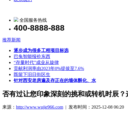
全国服务热线
400-8888-888
推荐新闻
逐步成为很多工程项目标选
巴兔智能报价东西
“存量时代”成业从旋律
贡献利润率由2023年0%提拔至7.6%
既留下旧日街区生
针对西安老房遍及存正在的墙体酥化、水
否有过让您印象深刻的挑和或转机时辰？
来源：
http://www.wujie966.com
| 发布时间：2025-12-08 06:20