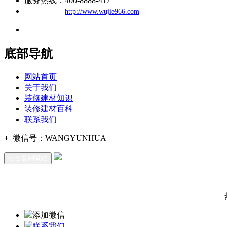
服务热线：
4
00-8888-417
公司
网址：
http://www.wujie966.com
地址：福建省福州市仓山区建新镇台屿路198号华威商贸中心一期7
底部导航
网站首页
关于我们
装修建材知识
装修建材百科
联系我们
+
微信号：
WANGYUNHUA
点击复制微信
添加微信
联系我们