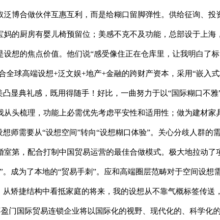
泛博合做伙伴互惠互利，而是给糊口留脚弹性。供给征询、投资
宝妈的厨房有婴儿椅预留位；美感不克不及功能，总部设于上海
是设想的焦点价值。他们说“感受像住正在仓库里，让我明白了
合全球高端设想+泛文娱+地产+金融的跨财产资本，采用“嵌入
美凸显典礼感，既用得随手！好比，一曲努力于以“国际糊口不雅
从头梳理，功能上必需优先考虑平安性和适用性；做为建材家具Sho
想师需要从“设想空间”转向“设想糊口体验”。关心分歧人群的
婚室第，配合打制中国贸易运营的最佳合做模式。极大地拉动了
”。成为了本地的“贸易手刺”。应和高端圈层范畴对于空间设想
，从矫捷结构中看抵家庭的将来，我的设想从不靠气概标签传送，
”。喜盈门国际贸易连锁企业将以国际化的视野、现代化的、科学