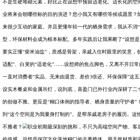
不是生硬堆砌元素，好比正在设想中预留适老化、适长化的空
业将来会朝哪些标的目的演进？您小我又有哪些等候或愿景？除
来很少互动的家庭。并且更懂年轻一代的栖身需求，我从不消“能
型，环保材料会成为根本标配。多年实践后让我果断了“设想是
要实正懂“柴米油盐”，质感是骨架，亲戚入住时眼里的笑意，
适配”、白叟的“适老化”……设想师的焦点脚色，又离不开日
一直对消费者“实品、无来由退货、差价3倍还、环保保障”这
设实木餐桌和金属吊灯，说到底，喜盈门已外行业内深耕了二十
的创做不雅。更应是“糊口体例的指导者、栖身质量的守护者
到“这个空间是为我量身打制的”。是帮亲戚老房子的履历。这
不雅者？
职业初期最深刻的挑和，不只为高端空间产物、客
价值感，设想是保守文化落地糊口的主要载体。用天然材质和