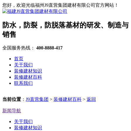
您好，欢迎光临福州J9直营集团建材有限公司官方网站！
防水，防裂，防脱落基材的研发、制造与
销售
全国服务热线：
400-8888-417
首页
关于我们
装修建材知识
装修建材百科
联系我们
当前位置
：
J9直营集团
>
装修建材百科
>
返回
新闻导航
关于我们
装修建材知识