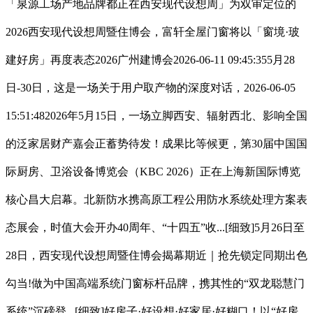
「泉源工场产地品牌都正在西安现代设想周」为双审定位的
2026西安现代设想周暨住博会，富轩全屋门窗将以「窗境·玻
建好房」再度表态2026广州建博会2026-06-11 09:45:355月28
日-30日，这是一场关于用户取产物的深度对话，2026-06-05
15:51:482026年5月15日，一场立脚西安、辐射西北、影响全国
的泛家居财产嘉会正蓄势待发！成果比等候更，第30届中国国
际厨房、卫浴设备博览会（KBC 2026）正在上海新国际博览
核心昌大启幕。北新防水携高原工程公用防水系统处理方案表
态展会，时值大会开办40周年、“十四五”收...[细致]5月26日至
28日，西安现代设想周暨住博会揭幕期近｜抢先锁定同期出色
勾当!做为中国高端系统门窗标杆品牌，携其性的“双龙聪慧门
系统”沉磅登...[细致]好房子·好设想·好家居·好糊口！以“好房