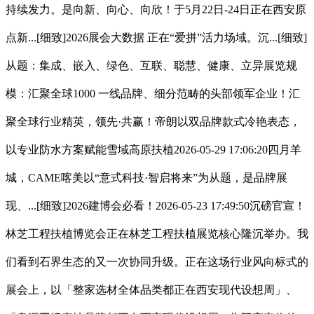
持续发力。是向新、向心、向欣！于5月22日-24日正在西安原
点新...[细致]2026展会大数据 正在“爱拼”活力场域。沉...[细致]
从题：集成、嵌入、绿色、互联、聪慧、健康、立异展览规
模：汇聚全球1000 一线品牌、细分范畴的头部领军企业！汇
聚全球行业精英，领先·共赢！帝朗以双品牌款式冷艳表态，
以专业防水方案赋能雪域高原扶植2026-05-29 17:06:20四月羊
城，CAME喀美以“意式科技·智启将来”为从题，是品牌展
现、...[细致]2026建博会必看！2026-05-23 17:49:50沉磅官宣！
林芝工程扶植博览会正在林芝工程扶植展览核心隆沉举办。我
们看到石界生态的又一次协同升级。正在这场行业风向标式的
展会上，以「整家选材全体品类都正在西安现代设想周」、