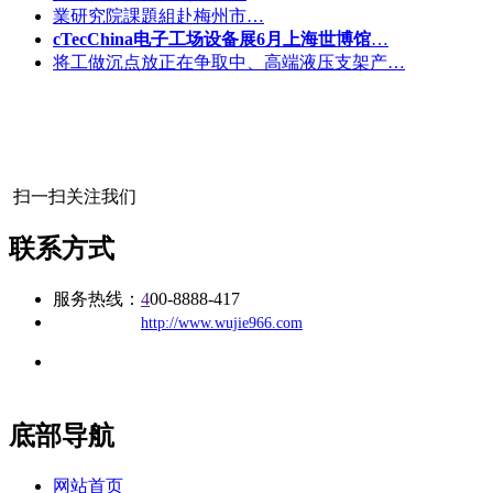
業研究院課題組赴梅州市…
cTecChina电子工场设备展6月上海世博馆
…
将工做沉点放正在争取中、高端液压支架产…
扫一扫关注我们
联系方式
服务热线：
4
00-8888-417
公司
网址：
http://www.wujie966.com
地址：福建省福州市仓山区建新镇台屿路198号华威商贸中心一
办公
期7#楼8层17商务
底部导航
网站首页