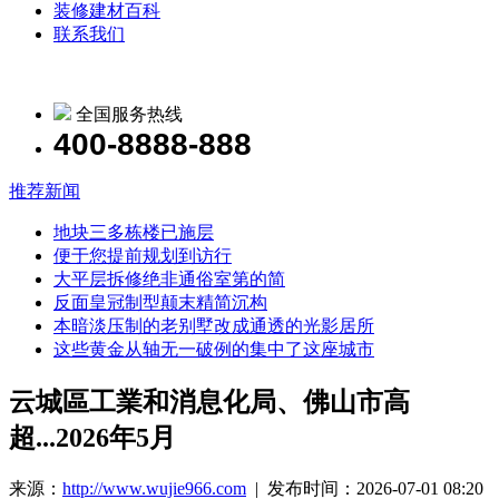
装修建材百科
联系我们
全国服务热线
400-8888-888
推荐新闻
地块三多栋楼已施层
便于您提前规划到访行
大平层拆修绝非通俗室第的简
反面皇冠制型颠末精简沉构
本暗淡压制的老别墅改成通透的光影居所
这些黄金从轴无一破例的集中了这座城市
云城區工業和消息化局、佛山市高
超...2026年5月
来源：
http://www.wujie966.com
| 发布时间：2026-07-01 08:20